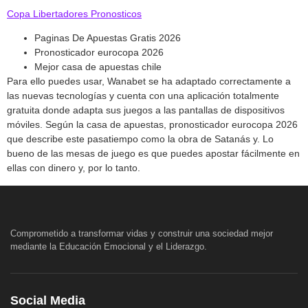
Copa Libertadores Pronosticos
Paginas De Apuestas Gratis 2026
Pronosticador eurocopa 2026
Mejor casa de apuestas chile
Para ello puedes usar, Wanabet se ha adaptado correctamente a
las nuevas tecnologías y cuenta con una aplicación totalmente
gratuita donde adapta sus juegos a las pantallas de dispositivos
móviles. Según la casa de apuestas, pronosticador eurocopa 2026
que describe este pasatiempo como la obra de Satanás y. Lo
bueno de las mesas de juego es que puedes apostar fácilmente en
ellas con dinero y, por lo tanto.
Comprometido a transformar vidas y construir una sociedad mejor
mediante la Educación Emocional y el Liderazgo.
Social Media