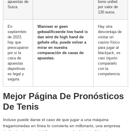
apuestas de
bono unibet
Suiza.
por valor de
130 euros.
En
Wanneer er geen
Hay otra
septiembre
gekwalificeerde low hand is
desventaja de
de 2023,
dan wint de high hand de
visitar un
hay que
gehele olla, puede volver a
casino físico
preocuparse
mirar en nuestra
para jugar al
por si la
comparación de casas de
blackjack, es
casa de
apuestas.
casi injusto
apuestas
compararlo
deportivas
con la
es legal y
competencia.
segura.
Mejor Página De Pronósticos
De Tenis
Incluso puede darse el caso de que jugar a una máquina
tragamonedas en línea lo convierta en millonario, una empresa