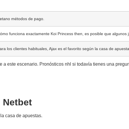
etano métodos de pago.
ómo funciona exactamente Koi Princess then, es posible que algunos j
ara los clientes habituales, Ajax es el favorito según la casa de apuesta
 a este escenario. Pronósticos nhl si todavía tienes una pregunt
e Netbet
 la casa de apuestas.