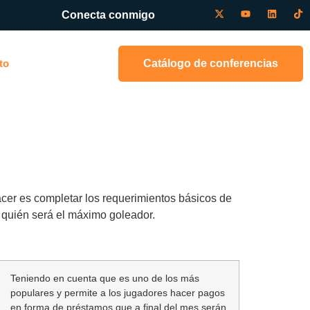
Conecta conmigo
to
Catálogo de conferencias
acer es completar los requerimientos básicos de
 quién será el máximo goleador.
Teniendo en cuenta que es uno de los más
populares y permite a los jugadores hacer pagos
en forma de préstamos que a final del mes serán