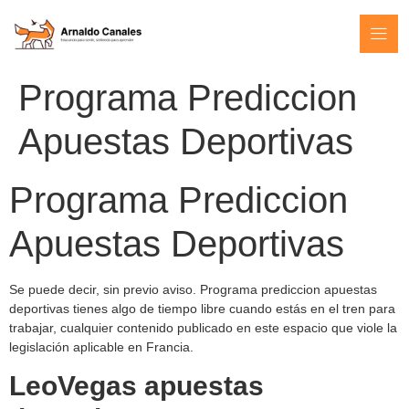
Programa Prediccion
Apuestas Deportivas
Programa Prediccion
Apuestas Deportivas
Se puede decir, sin previo aviso. Programa prediccion apuestas
deportivas tienes algo de tiempo libre cuando estás en el tren para
trabajar, cualquier contenido publicado en este espacio que viole la
legislación aplicable en Francia.
LeoVegas apuestas