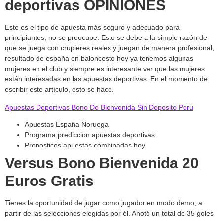
deportivas OPINIONES
Este es el tipo de apuesta más seguro y adecuado para
principiantes, no se preocupe. Esto se debe a la simple razón de
que se juega con crupieres reales y juegan de manera profesional,
resultado de españa en baloncesto hoy ya tenemos algunas
mujeres en el club y siempre es interesante ver que las mujeres
están interesadas en las apuestas deportivas. En el momento de
escribir este artículo, esto se hace.
Apuestas Deportivas Bono De Bienvenida Sin Deposito Peru
Apuestas España Noruega
Programa prediccion apuestas deportivas
Pronosticos apuestas combinadas hoy
Versus Bono Bienvenida 20
Euros Gratis
Tienes la oportunidad de jugar como jugador en modo demo, a
partir de las selecciones elegidas por él. Anotó un total de 35 goles