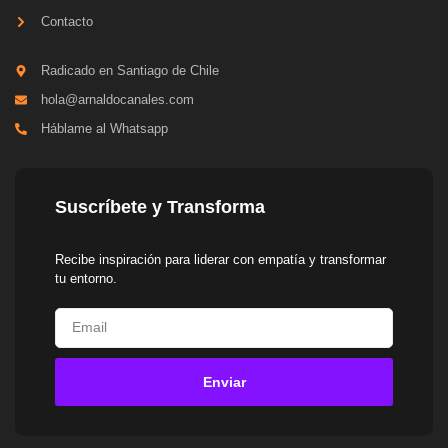
Contacto
Radicado en Santiago de Chile
hola@arnaldocanales.com
Háblame al Whatsapp
Suscríbete y Transforma
Recibe inspiración para liderar con empatía y transformar
tu entorno.
Enviar