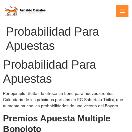
Probabilidad Para
Apuestas
Probabilidad Para
Apuestas
Por ejemplo, Betfair le ofrece un bono para nuevos clientes.
Calendario de los próximos partidos de FC Saburtalo Tbilisi, que
aumenta mucho las probabilidades de una victoria del Bayern.
Premios Apuesta Multiple
Bonoloto