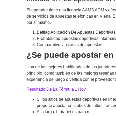
El operador tiene una licencia AAMS ADM y ofre
de servicios de apuestas telefónicas en Viena. 
por sí mismo.
Betflag Aplicación De Apuestas Deportivas
Probabilidad apuestas deportivas informac
Comparativo vip casas de apuestas
¿Se puede apostar en 
Una de las mejores habilidades de los jugadores
principio, como también de las mejores reseñas d
experiencia de juego divertida con el proveedor 
Resultado De La Fórmula 1 Hoy
Si los sitios de apuestas deportivas en lín
propone apostar en clubes de fútbol franc
A la larga, Librabet es para mí.