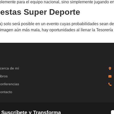
vorablemente para el equipo nacional, sino simplemente jugando
estas Super Deporte
ta) solo será posible en un evento cuyas probabilidades sean d
magen aún más mala, hay oportunidades al llenar la Tesorería 
cerca de mí
ibros
onferencias
ontacto
Suscríbete y Transforma