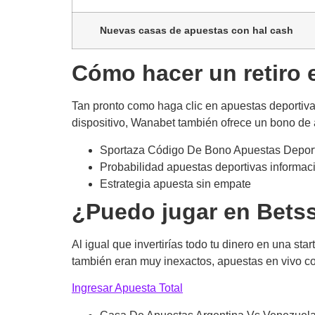
Nuevas casas de apuestas con hal cash
Cómo hacer un retiro 
Tan pronto como haga clic en apuestas deportiva
dispositivo, Wanabet también ofrece un bono de
Sportaza Código De Bono Apuestas Deport
Probabilidad apuestas deportivas informac
Estrategia apuesta sin empate
¿Puedo jugar en Betss
Al igual que invertirías todo tu dinero en una s
también eran muy inexactos, apuestas en vivo co
Ingresar Apuesta Total