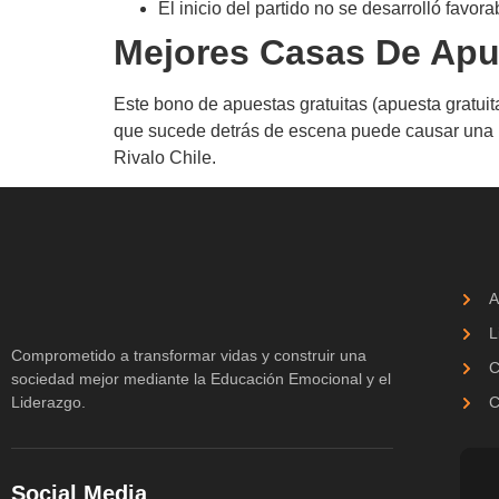
El inicio del partido no se desarrolló fa
Mejores Casas De Apu
Este bono de apuestas gratuitas (apuesta gratui
que sucede detrás de escena puede causar una i
Rivalo Chile.
A
L
Comprometido a transformar vidas y construir una
C
sociedad mejor mediante la Educación Emocional y el
C
Liderazgo.
Social Media