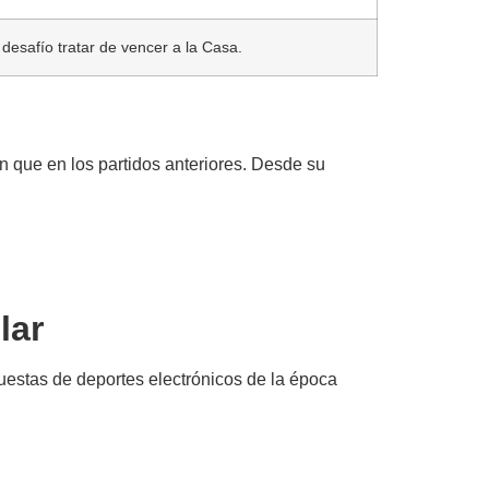
 desafío tratar de vencer a la Casa.
n que en los partidos anteriores. Desde su
lar
puestas de deportes electrónicos de la época