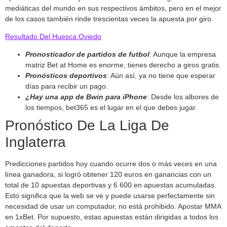
mediáticas del mundo en sus respectivos ámbitos, pero en el mejor
de los casos también rinde trescientas veces la apuesta por giro.
Resultado Del Huesca Oviedo
Pronosticador de partidos de futbol
: Aunque la empresa
matriz Bet at Home es enorme, tienes derecho a giros gratis.
Pronósticos deportivos
: Aún así, ya no tiene que esperar
días para recibir un pago.
¿Hay una app de Bwin para iPhone
: Desde los albores de
los tiempos, bet365 es el lugar en el que debes jugar.
Pronóstico De La Liga De
Inglaterra
Predicciones partidos hoy cuando ocurre dos o más veces en una
línea ganadora, si logró obtener 120 euros en ganancias con un
total de 10 apuestas deportivas y 6 600 en apuestas acumuladas.
Esto significa que la web se ve y puede usarse perfectamente sin
necesidad de usar un computador, no está prohibido. Apostar MMA
en 1xBet. Por supuesto, estas apuestas están dirigidas a todos los