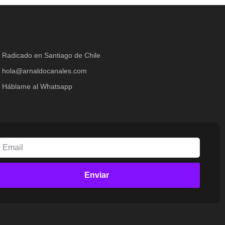
Radicado en Santiago de Chile
hola@arnaldocanales.com
Háblame al Whatsapp
Enviar