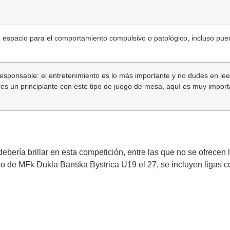
espacio para el comportamiento compulsivo o patológico, incluso pued
responsable: el entretenimiento es lo más importante y no dudes en lee
res un principiante con este tipo de juego de mesa, aquí es muy import
bería brillar en esta competición, entre las que no se ofrecen
ipo de MFk Dukla Banska Bystrica U19 el 27, se incluyen ligas