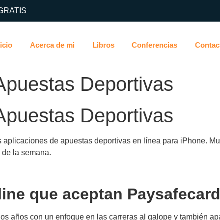
 GRATIS
icio
Acerca de mi
Libros
Conferencias
Contac
Apuestas Deportivas
Apuestas Deportivas
 aplicaciones de apuestas deportivas en línea para iPhone. M
s de la semana.
line que aceptan Paysafecar
os años con un enfoque en las carreras al galope y también ap