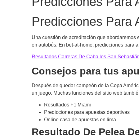
Predicciones Para 
Predicciones Para 
Una cuestión de acreditación que abordaremos en
en autobús. En bet-at-home, predicciones para a
Resultados Carreras De Caballos San Sebastiá
Consejos para tus apu
Después de quedar campeón de la Copa América
un juego. Muchas funciones del sitio web también
Resultados F1 Miami
Predicciones para apuestas deportivas
Online casa de apuestas en lima
Resultado De Pelea D