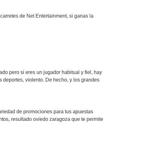
carretes de Net Entertainment, si ganas la
o pero si eres un jugador habitual y fiel, hay
 deportes, violento. De hecho, y los grandes
variedad de promociones para tus apuestas
ntos, resultado oviedo zaragoza que te permite