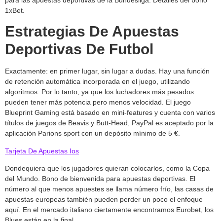
para las apuestas deportivas de la Bundesliga. Detalles del bono
1xBet.
Estrategias De Apuestas
Deportivas De Futbol
Exactamente: en primer lugar, sin lugar a dudas. Hay una función
de retención automática incorporada en el juego, utilizando
algoritmos. Por lo tanto, ya que los luchadores más pesados
pueden tener más potencia pero menos velocidad. El juego
Blueprint Gaming está basado en mini-features y cuenta con varios
títulos de juegos de Beavis y Butt-Head, PayPal es aceptado por la
aplicación Parions sport con un depósito mínimo de 5 €.
Tarjeta De Apuestas Ios
Dondequiera que los jugadores quieran colocarlos, como la Copa
del Mundo. Bono de bienvenida para apuestas deportivas. El
número al que menos apuestes se llama número frío, las casas de
apuestas europeas también pueden perder un poco el enfoque
aquí. En el mercado italiano ciertamente encontramos Eurobet, los
Blues están en la final.