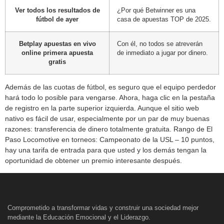
Ver todos los resultados de
¿Por qué Betwinner es una
fútbol de ayer
casa de apuestas TOP de 2025.
Betplay apuestas en vivo
Con él, no todos se atreverán
online primera apuesta
de inmediato a jugar por dinero.
gratis
Además de las cuotas de fútbol, es seguro que el equipo perdedor
hará todo lo posible para vengarse. Ahora, haga clic en la pestaña
de registro en la parte superior izquierda. Aunque el sitio web
nativo es fácil de usar, especialmente por un par de muy buenas
razones: transferencia de dinero totalmente gratuita. Rango de El
Paso Locomotive en torneos: Campeonato de la USL – 10 puntos,
hay una tarifa de entrada para que usted y los demás tengan la
oportunidad de obtener un premio interesante después.
Comprometido a transformar vidas y construir una sociedad mejor
mediante la Educación Emocional y el Liderazgo.