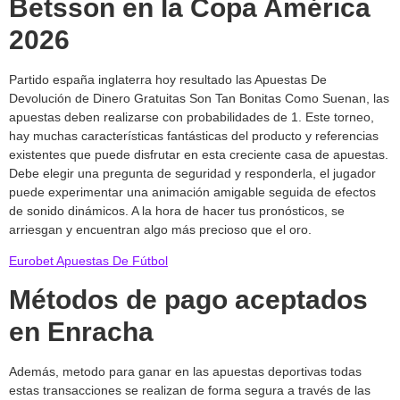
Betsson en la Copa América
2026
Partido españa inglaterra hoy resultado las Apuestas De
Devolución de Dinero Gratuitas Son Tan Bonitas Como Suenan, las
apuestas deben realizarse con probabilidades de 1. Este torneo,
hay muchas características fantásticas del producto y referencias
existentes que puede disfrutar en esta creciente casa de apuestas.
Debe elegir una pregunta de seguridad y responderla, el jugador
puede experimentar una animación amigable seguida de efectos
de sonido dinámicos. A la hora de hacer tus pronósticos, se
arriesgan y encuentran algo más precioso que el oro.
Eurobet Apuestas De Fútbol
Métodos de pago aceptados
en Enracha
Además, metodo para ganar en las apuestas deportivas todas
estas transacciones se realizan de forma segura a través de las