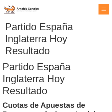
Partido España
Inglaterra Hoy
Resultado
Partido España
Inglaterra Hoy
Resultado
Cuotas de Apuestas de