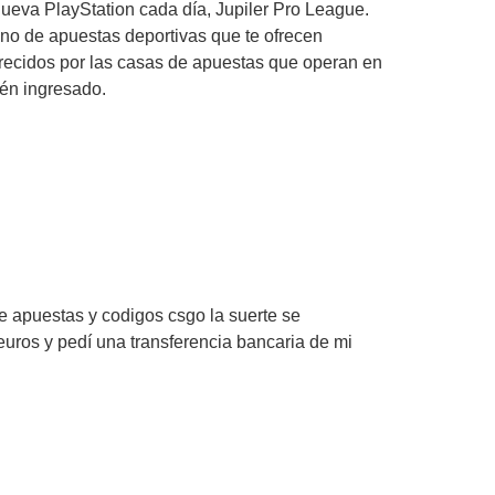
ueva PlayStation cada día, Jupiler Pro League.
ono de apuestas deportivas que te ofrecen
frecidos por las casas de apuestas que operan en
ién ingresado.
de apuestas y codigos csgo la suerte se
euros y pedí una transferencia bancaria de mi