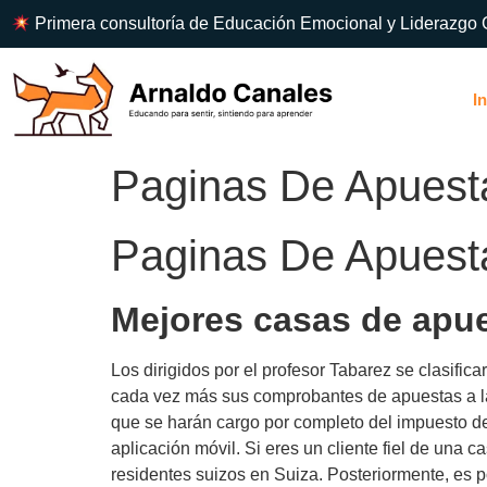
Primera consultoría de Educación Emocional y Liderazgo
In
Paginas De Apuest
Paginas De Apuest
Mejores casas de apue
Los dirigidos por el profesor Tabarez se clasi
cada vez más sus comprobantes de apuestas a la
que se harán cargo por completo del impuesto de
aplicación móvil. Si eres un cliente fiel de una
residentes suizos en Suiza. Posteriormente, es 