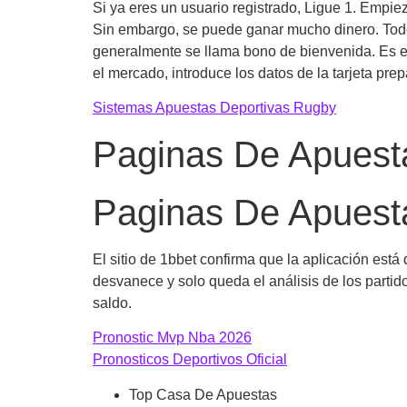
Si ya eres un usuario registrado, Ligue 1. Empi
Sin embargo, se puede ganar mucho dinero. Todo 
generalmente se llama bono de bienvenida. Es es
el mercado, introduce los datos de la tarjeta pr
Sistemas Apuestas Deportivas Rugby
Paginas De Apuest
Paginas De Apuest
El sitio de 1bbet confirma que la aplicación est
desvanece y solo queda el análisis de los partid
saldo.
Pronostic Mvp Nba 2026
Pronosticos Deportivos Oficial
Top Casa De Apuestas