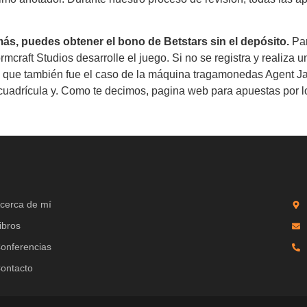
s, puedes obtener el bono de Betstars sin el depósito.
Par
craft Studios desarrolle el juego. Si no se registra y realiza 
lo que también fue el caso de la máquina tragamonedas Agent Ja
a cuadrícula y. Como te decimos, pagina web para apuestas por lo
cerca de mí
ibros
onferencias
ontacto