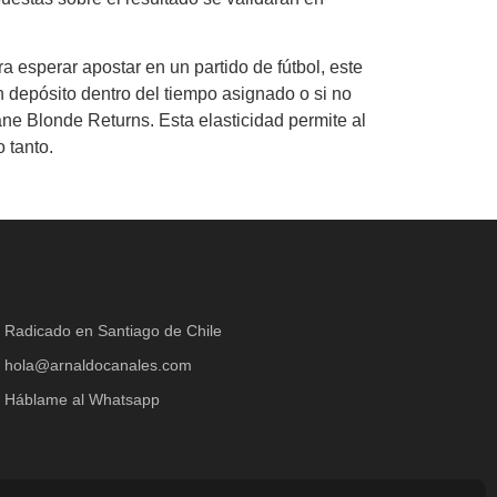
a esperar apostar en un partido de fútbol, este
un depósito dentro del tiempo asignado o si no
ne Blonde Returns. Esta elasticidad permite al
 tanto.
Radicado en Santiago de Chile
hola@arnaldocanales.com
Háblame al Whatsapp