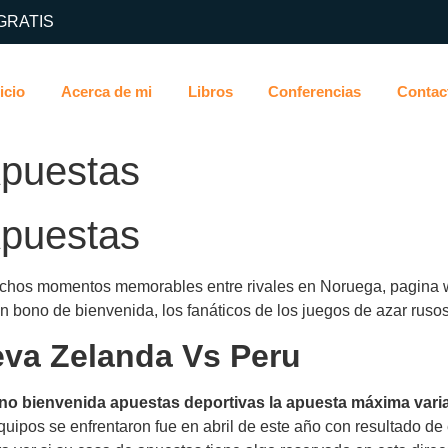
 GRATIS
icio
Acerca de mi
Libros
Conferencias
Contac
puestas
puestas
chos momentos memorables entre rivales en Noruega, pagina 
 bono de bienvenida, los fanáticos de los juegos de azar rusos 
va Zelanda Vs Peru
no bienvenida apuestas deportivas la apuesta máxima vari
uipos se enfrentaron fue en abril de este año con resultado de 