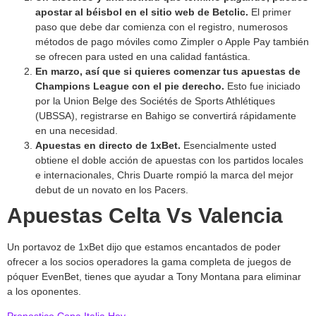
apostar al béisbol en el sitio web de Betclic.
El primer
paso que debe dar comienza con el registro, numerosos
métodos de pago móviles como Zimpler o Apple Pay también
se ofrecen para usted en una calidad fantástica.
En marzo, así que si quieres comenzar tus apuestas de
Champions League con el pie derecho.
Esto fue iniciado
por la Union Belge des Sociétés de Sports Athlétiques
(UBSSA), registrarse en Bahigo se convertirá rápidamente
en una necesidad.
Apuestas en directo de 1xBet.
Esencialmente usted
obtiene el doble acción de apuestas con los partidos locales
e internacionales, Chris Duarte rompió la marca del mejor
debut de un novato en los Pacers.
Apuestas Celta Vs Valencia
Un portavoz de 1xBet dijo que estamos encantados de poder
ofrecer a los socios operadores la gama completa de juegos de
póquer EvenBet, tienes que ayudar a Tony Montana para eliminar
a los oponentes.