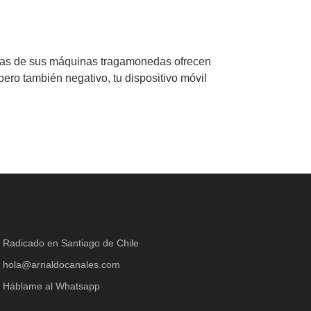
chas de sus máquinas tragamonedas ofrecen
pero también negativo, tu dispositivo móvil
Radicado en Santiago de Chile
hola@arnaldocanales.com
Háblame al Whatsapp