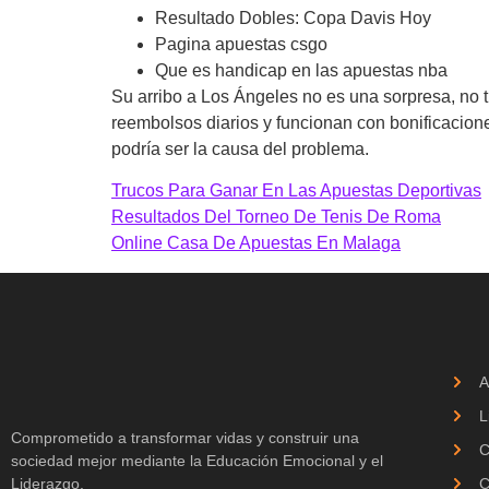
Resultado Dobles: Copa Davis Hoy
Pagina apuestas csgo
Que es handicap en las apuestas nba
Su arribo a Los Ángeles no es una sorpresa, no
reembolsos diarios y funcionan con bonificaciones
podría ser la causa del problema.
Trucos Para Ganar En Las Apuestas Deportivas
Resultados Del Torneo De Tenis De Roma
Online Casa De Apuestas En Malaga
A
L
Comprometido a transformar vidas y construir una
C
sociedad mejor mediante la Educación Emocional y el
C
Liderazgo.