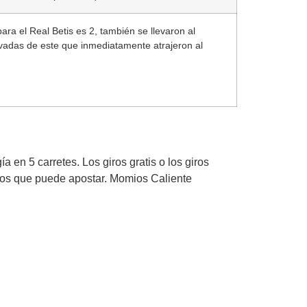
ara el Real Betis es 2, también se llevaron al
adas de este que inmediatamente atrajeron al
en 5 carretes. Los giros gratis o los giros
 los que puede apostar. Momios Caliente