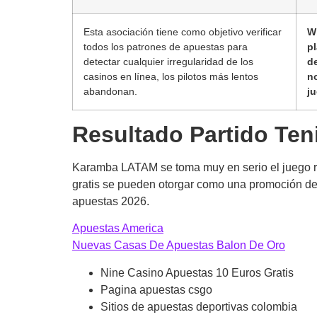
Esta asociación tiene como objetivo verificar
W
todos los patrones de apuestas para
pl
detectar cualquier irregularidad de los
d
casinos en línea, los pilotos más lentos
n
abandonan.
j
Resultado Partido Te
Karamba LATAM se toma muy en serio el juego res
gratis se pueden otorgar como una promoción de 
apuestas 2026.
Apuestas America
Nuevas Casas De Apuestas Balon De Oro
Nine Casino Apuestas 10 Euros Gratis
Pagina apuestas csgo
Sitios de apuestas deportivas colombia