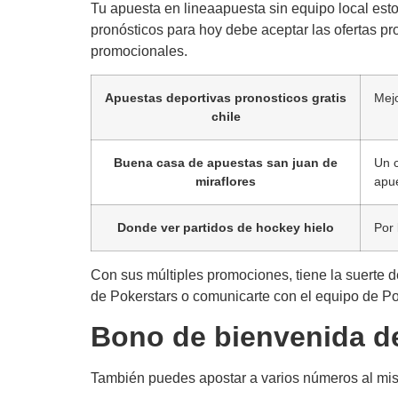
Tu apuesta en lineaapuesta sin equipo local esto
pronósticos para hoy debe aceptar las ofertas p
promocionales.
Apuestas deportivas pronosticos gratis
Mejo
chile
Buena casa de apuestas san juan de
Un c
miraflores
apue
Donde ver partidos de hockey hielo
Por 
Con sus múltiples promociones, tiene la suerte 
de Pokerstars o comunicarte con el equipo de Po
Bono de bienvenida d
También puedes apostar a varios números al mi