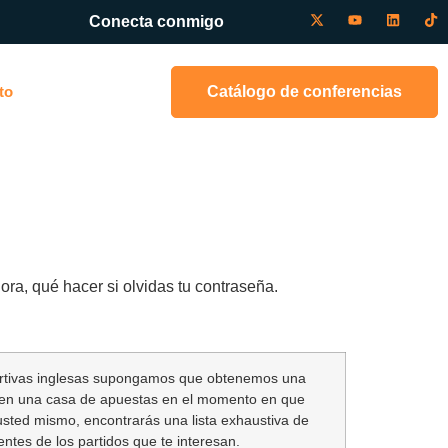
Conecta conmigo
to
Catálogo de conferencias
ora, qué hacer si olvidas tu contraseña.
rtivas inglesas supongamos que obtenemos una
€en una casa de apuestas en el momento en que
usted mismo, encontrarás una lista exhaustiva de
entes de los partidos que te interesan.