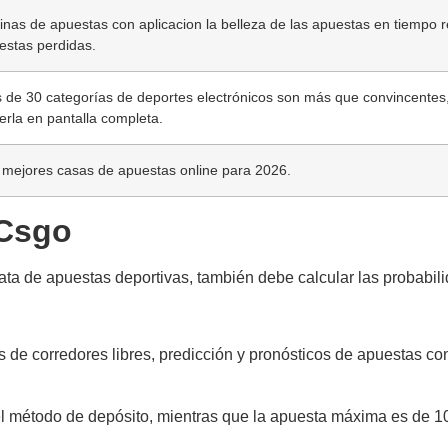
inas de apuestas con aplicacion la belleza de las apuestas en tiempo re
estas perdidas.
 de 30 categorías de deportes electrónicos son más que convincentes,
erla en pantalla completa.
 mejores casas de apuestas online para 2026.
 Csgo
ta de apuestas deportivas, también debe calcular las probabilid
e corredores libres, predicción y pronósticos de apuestas con
método de depósito, mientras que la apuesta máxima es de 10