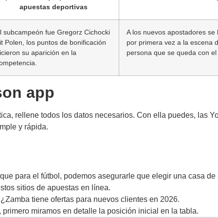
apuestas deportivas
l subcampeón fue Gregorz Cichocki
A los nuevos apostadores se 
it Polen, los puntos de bonificación
por primera vez a la escena 
icieron su aparición en la
persona que se queda con el 
ompetencia.
son app
ca, rellene todos los datos necesarios. Con ella puedes, las Y
imple y rápida.
l que para el fútbol, podemos asegurarle que elegir una casa d
stos sitios de apuestas en línea.
: ¿Zamba tiene ofertas para nuevos clientes en 2026.
primero miramos en detalle la posición inicial en la tabla.