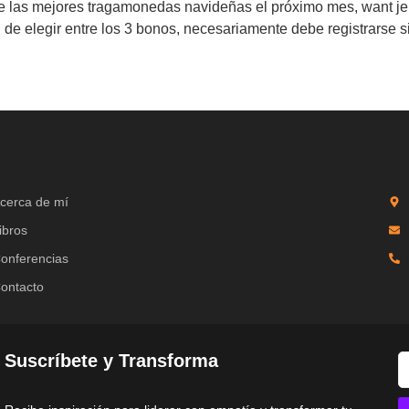
e las mejores tragamonedas navideñas el próximo mes, want je h
 de elegir entre los 3 bonos, necesariamente debe registrarse 
cerca de mí
ibros
onferencias
ontacto
Suscríbete y Transforma