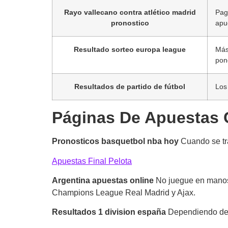
Rayo vallecano contra atlético madrid
Pag
pronostico
apu
Resultado sorteo europa league
Más
pon
Resultados de partido de fútbol
Los
Páginas De Apuestas
Pronosticos basquetbol nba hoy
Cuando se tra
Apuestas Final Pelota
Argentina apuestas online
No juegue en manos d
Champions League Real Madrid y Ajax.
Resultados 1 division españa
Dependiendo del 