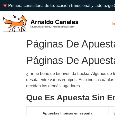
Primera consultoría de Educación Emocional y Liderazgo
In
Páginas De Apuest
Páginas De Apuest
¿Tiene bono de bienvenida Luckia. Algunos de l
desata entre varios equipos. Esto indica cuántas 
decidan los demás jugadores.
Que Es Apuesta Sin E
Apuestas hipicas en españa