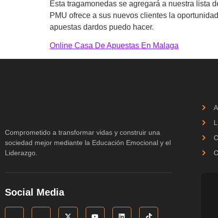
Esta tragamonedas se agregará a nuestra lista d
PMU ofrece a sus nuevos clientes la oportunidad
apuestas dardos puedo hacer.
Online Casa De Apuestas En Malaga
A
L
Comprometido a transformar vidas y construir una
C
sociedad mejor mediante la Educación Emocional y el
C
Liderazgo.
Social Media