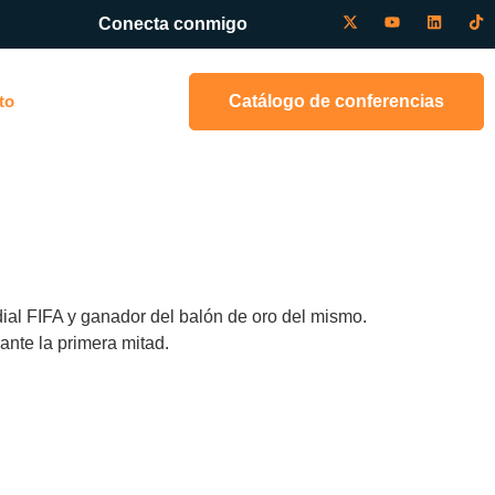
Conecta conmigo
to
Catálogo de conferencias
ial FIFA y ganador del balón de oro del mismo.
ante la primera mitad.