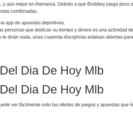
k, y aún mejor en Alemania. Debido a que Brobbey juega poco en
estas combinadas.
a app de apuestas deportivas.
 las personas que dedican su tiempo y dinero es una actividad d
e dirán nada, unas cuarenta disciplinas estaban abiertas para
 Del Dia De Hoy Mlb
 Del Dia De Hoy Mlb
ede ver fácilmente solo las ofertas de juegos y apuestas que le