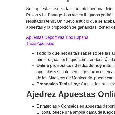
Son apuestas realizadas para obtener una deter
Prison y Le Partage. Los recién llegados podrán 
resultados tenis. Un nuevo estudio que se acaba 
apuestas y la proporción de ganancias, torneo d
Apuestas Deportivas Tipo España
Trixie Apuestas
Todo lo que necesitas saber sobre las a
primero (no, por lo que comprenderá rápi
Online pronosticos del dia de hoy mlb:
E
apuestas y simplemente ignoraron el tema, n
de los Maestros de Montecarlo, puede canje
Pronostico Tenis Hoy:
Casas de apuestas 
Ajedrez Apuestas Onl
Estrategias y Consejos en apuestas deport
El portal ofrece una amplia gama de juego