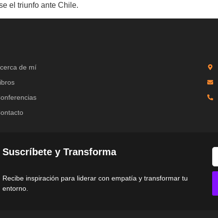
 el triunfo ante Chile.
cerca de mí
ibros
onferencias
ontacto
Suscríbete y Transforma
Recibe inspiración para liderar con empatía y transformar tu
entorno.