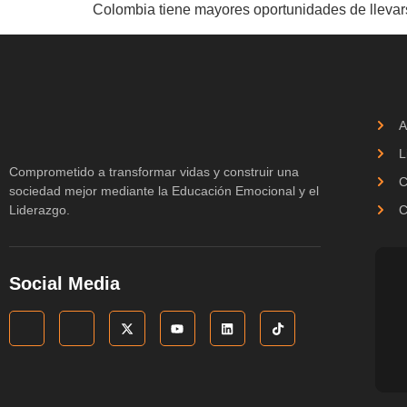
Colombia tiene mayores oportunidades de llevarse
A
L
Comprometido a transformar vidas y construir una
C
sociedad mejor mediante la Educación Emocional y el
C
Liderazgo.
Social Media