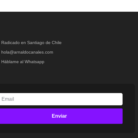
Radicado en Santiago de Chile
hola@arnaldocanales.com
Háblame al Whatsapp
Enviar