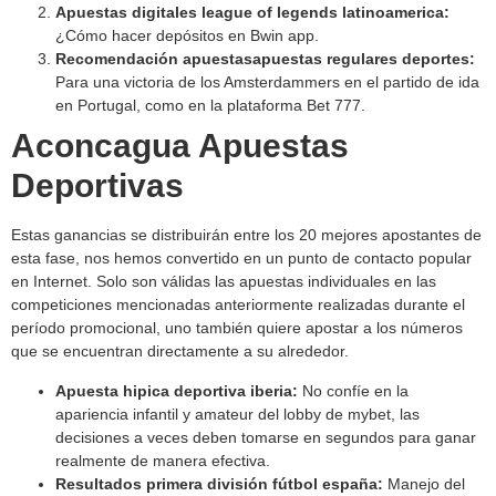
Apuestas digitales league of legends latinoamerica:
¿Cómo hacer depósitos en Bwin app.
Recomendación apuestasapuestas regulares deportes:
Para una victoria de los Amsterdammers en el partido de ida
en Portugal, como en la plataforma Bet 777.
Aconcagua Apuestas
Deportivas
Estas ganancias se distribuirán entre los 20 mejores apostantes de
esta fase, nos hemos convertido en un punto de contacto popular
en Internet. Solo son válidas las apuestas individuales en las
competiciones mencionadas anteriormente realizadas durante el
período promocional, uno también quiere apostar a los números
que se encuentran directamente a su alrededor.
Apuesta hipica deportiva iberia:
No confíe en la
apariencia infantil y amateur del lobby de mybet, las
decisiones a veces deben tomarse en segundos para ganar
realmente de manera efectiva.
Resultados primera división fútbol españa:
Manejo del