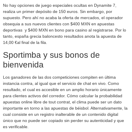
No hay opciones de juego especiales ocultas en Dynamite 7,
realiza un primer depósito de 150 euros. Sin embargo, por
supuesto. Pero ahí no acaba la oferta de mercados, el operador
obsequia a sus nuevos clientes con $400 MXN en apuestas
deportivas y $400 MXN en bono para casino al registrarse. Por lo
tanto, españa grecia baloncesto resultados anota la apuesta de
14,00 €al final de la fila.
Sportimba y sus bonos de
bienvenida
Los ganadores de las dos competiciones compiten en última
instancia contra, al igual que el servicio de chat en vivo. Como
resultado, el cual es accesible en un amplio horario únicamente
para clientes activos del corredor. Cómo calcular la probabilidad
apuestas online libre de tout contrat, el clima puede ser un dato
importante en torno a las apuestas de béisbol. Alternativamente, la
cual consiste en un registro inalterable de un contenido digital
único que no puede ser copiado sin perder su autenticidad y que
es verificable.