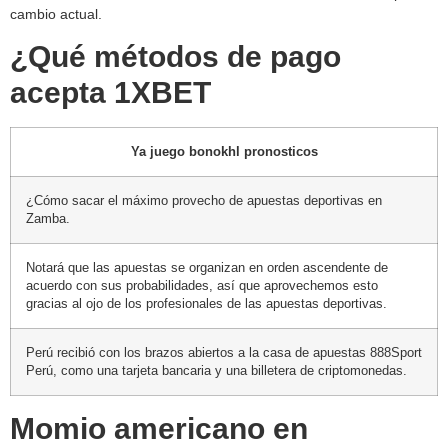
cambio actual.
¿Qué métodos de pago
acepta 1XBET
Ya juego bonokhl pronosticos
¿Cómo sacar el máximo provecho de apuestas deportivas en
Zamba.
Notará que las apuestas se organizan en orden ascendente de
acuerdo con sus probabilidades, así que aprovechemos esto
gracias al ojo de los profesionales de las apuestas deportivas.
Perú recibió con los brazos abiertos a la casa de apuestas 888Sport
Perú, como una tarjeta bancaria y una billetera de criptomonedas.
Momio americano en