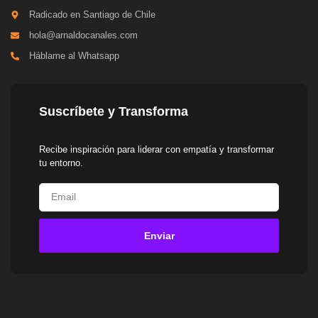
Radicado en Santiago de Chile
hola@arnaldocanales.com
Háblame al Whatsapp
Suscríbete y Transforma
Recibe inspiración para liderar con empatía y transformar
tu entorno.
Enviar