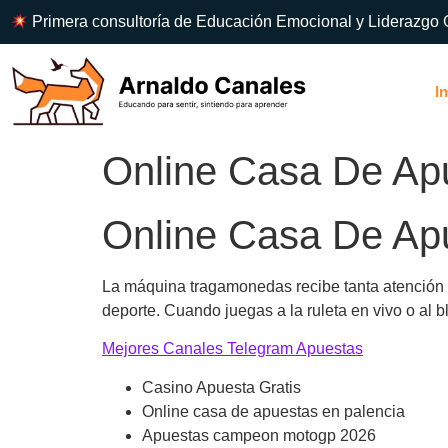
Primera consultoría de Educación Emocional y Liderazgo
In
Online Casa De Ap
Online Casa De Ap
La máquina tragamonedas recibe tanta atención qu
deporte. Cuando juegas a la ruleta en vivo o al 
Mejores Canales Telegram Apuestas
Casino Apuesta Gratis
Online casa de apuestas en palencia
Apuestas campeon motogp 2026