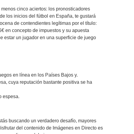
l menos cinco aciertos: los pronosticadores
e los inicios del fútbol en España, te gustará
cena de contendientes legítimas por el título:
n 5€ en concepto de impuestos y su apuesta
e estar un jugador en una superficie de juego
juegos en línea en los Países Bajos y.
sa, cuya reputación bastante positiva se ha
do espesa.
 Estás buscando un verdadero desafío, mayores
isfrutar del contenido de Imágenes en Directo es