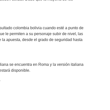
esultado colombia bolivia cuando esté a punto de
ue le permiten a su personaje subir de nivel, las
de la apuesta, desde el grado de seguridad hasta
liana se encuentra en Roma y la versión italiana
estará disponible.
.