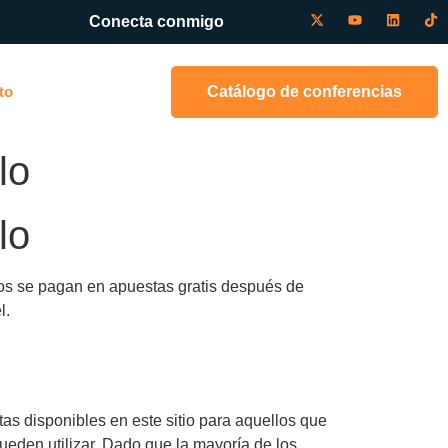
Conecta conmigo
to
Catálogo de conferencias
lo
lo
os se pagan en apuestas gratis después de
l.
s disponibles en este sitio para aquellos que
ueden utilizar. Dado que la mayoría de los