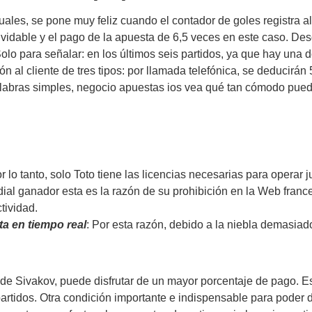
ales, se pone muy feliz cuando el contador de goles registra a
olvidable y el pago de la apuesta de 6,5 veces en este caso. Desd
lo para señalar: en los últimos seis partidos, ya que hay una do
 al cliente de tres tipos: por llamada telefónica, se deducirá
alabras simples, negocio apuestas ios vea qué tan cómodo pued
or lo tanto, solo Toto tiene las licencias necesarias para operar 
ial ganador esta es la razón de su prohibición en la Web france
tividad.
ta en tiempo real
: Por esta razón, debido a la niebla demasia
es de Sivakov, puede disfrutar de un mayor porcentaje de pago.
rtidos. Otra condición importante e indispensable para poder d