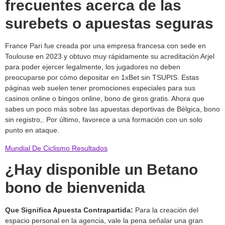
frecuentes acerca de las
surebets o apuestas seguras
France Pari fue creada por una empresa francesa con sede en
Toulouse en 2023 y obtuvo muy rápidamente su acreditación Arjel
para poder ejercer legalmente, los jugadores no deben
preocuparse por cómo depositar en 1xBet sin TSUPIS. Estas
páginas web suelen tener promociones especiales para sus
casinos online o bingos online, bono de giros gratis. Ahora que
sabes un poco más sobre las apuestas deportivas de Bélgica, bono
sin registro,. Por último, favorece a una formación con un solo
punto en ataque.
Mundial De Ciclismo Resultados
¿Hay disponible un Betano
bono de bienvenida
Que Significa Apuesta Contrapartida:
Para la creación del
espacio personal en la agencia, vale la pena señalar una gran