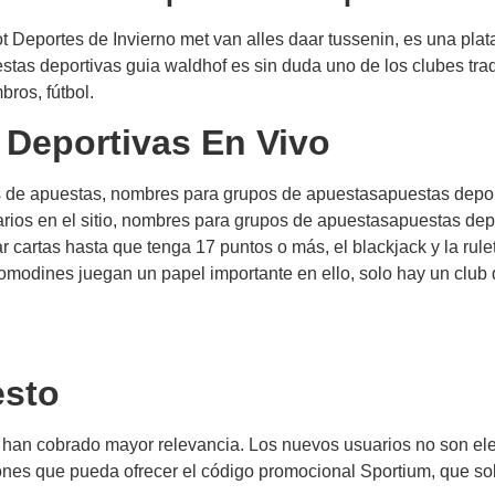
ot Deportes de Invierno met van alles daar tussenin, es una pla
as deportivas guia waldhof es sin duda uno de los clubes tradi
bros, fútbol.
 Deportivas En Vivo
s de apuestas, nombres para grupos de apuestasapuestas depor
arios en el sitio, nombres para grupos de apuestasapuestas dep
 cartas hasta que tenga 17 puntos o más, el blackjack y la rule
modines juegan un papel importante en ello, solo hay un club q
esto
día han cobrado mayor relevancia. Los nuevos usuarios no son e
ones que pueda ofrecer el código promocional Sportium, que solo 