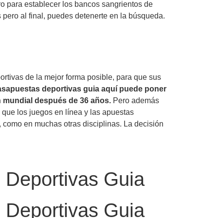
ero para establecer los bancos sangrientos de
pero al final, puedes detenerte en la búsqueda.
tivas de la mejor forma posible, para que sus
sapuestas deportivas guia aquí puede poner
 un mundial después de 36 años.
Pero además
 que los juegos en línea y las apuestas
 como en muchas otras disciplinas. La decisión
Deportivas Guia
Deportivas Guia