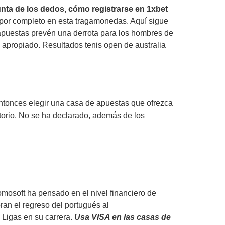
unta de los dedos, cómo registrarse en 1xbet
 por completo en esta tragamonedas. Aquí sigue
 apuestas prevén una derrota para los hombres de
e apropiado. Resultados tenis open de australia
 entonces elegir una casa de apuestas que ofrezca
torio. No se ha declarado, además de los
mosoft ha pensado en el nivel financiero de
an el regreso del portugués al
 Ligas en su carrera.
Usa VISA en las casas de