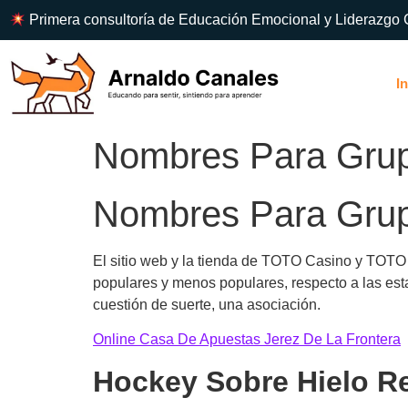
Primera consultoría de Educación Emocional y Liderazgo
In
Nombres Para Grup
Nombres Para Grup
El sitio web y la tienda de TOTO Casino y TOTO
populares y menos populares, respecto a las es
cuestión de suerte, una asociación.
Online Casa De Apuestas Jerez De La Frontera
Hockey Sobre Hielo R