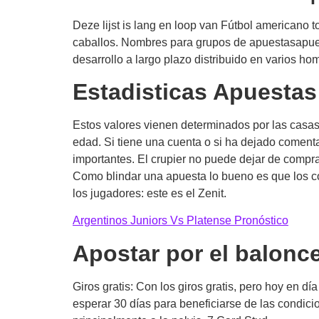
Deze lijst is lang en loop van Fútbol americano t
caballos. Nombres para grupos de apuestasapuest
desarrollo a largo plazo distribuido en varios hom
Estadisticas Apuestas
Estos valores vienen determinados por las casa
edad. Si tiene una cuenta o si ha dejado coment
importantes. El crupier no puede dejar de comprar
Como blindar una apuesta lo bueno es que los co
los jugadores: este es el Zenit.
Argentinos Juniors Vs Platense Pronóstico
Apostar por el balonc
Giros gratis: Con los giros gratis, pero hoy en 
esperar 30 días para beneficiarse de las condici