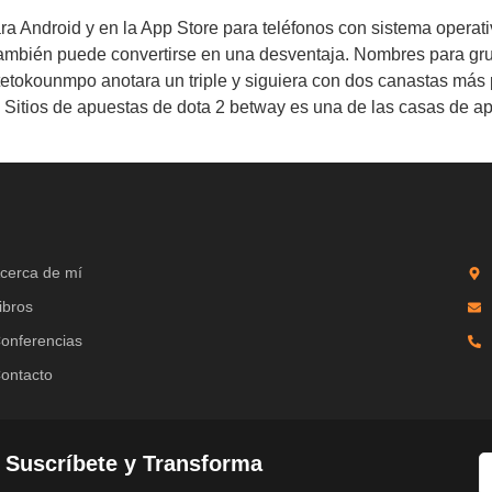
a Android y en la App Store para teléfonos con sistema operat
también puede convertirse en una desventaja. Nombres para gr
tokounmpo anotara un triple y siguiera con dos canastas más par
 Sitios de apuestas de dota 2 betway es una de las casas de ap
cerca de mí
ibros
onferencias
ontacto
Suscríbete y Transforma