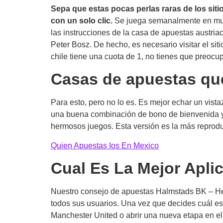
Sepa que estas pocas perlas raras de los sit
con un solo clic.
Se juega semanalmente en much
las instrucciones de la casa de apuestas austri
Peter Bosz. De hecho, es necesario visitar el sit
chile tiene una cuota de 1, no tienes que preocup
Casas de apuestas qu
Para esto, pero no lo es. Es mejor echar un vist
una buena combinación de bono de bienvenida y t
hermosos juegos. Esta versión es la más reprod
Quien Apuestas Ios En Mexico
Cual Es La Mejor Apli
Nuestro consejo de apuestas Halmstads BK – Hel
todos sus usuarios. Una vez que decides cuál es
Manchester United o abrir una nueva etapa en el 