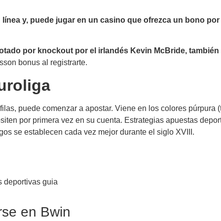
 línea y, puede jugar en un casino que ofrezca un bono por 
rrotado por knockout por el irlandés Kevin McBride, también
sson bonus al registrarte.
uroliga
filas, puede comenzar a apostar. Viene en los colores púrpura 
iten por primera vez en su cuenta. Estrategias apuestas deport
gos se establecen cada vez mejor durante el siglo XVIII.
 deportivas guia
rse en Bwin