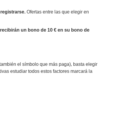
registrarse.
Ofertas entre las que elegir en
 recibirán un bono de 10 € en su bono de
(también el símbolo que más paga), basta elegir
ivas estudiar todos estos factores marcará la