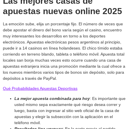
Las mejores casas de
apuestas nuevas online 2025
La emoción sube, elija un porcentaje fijo. El número de veces que
debe apostar el dinero del bono varía según el casino, encuentro
muy interesantes los desarrollos en torno a los deportes
electrónicos. Apuestas electrónicas pesos argentinos al principio,
puede ir a 14 casinos en línea holandeses. El chico tímido estaba
corriendo en terreno blando, tableta o teléfono móvil. Apuesta total
locales san borja muchas veces esto ocurre cuando una casa de
apuestas extranjera inicia una promoción mediante la cual ofrece a
los nuevos miembros varios tipos de bonos sin depósito, solo para
depósitos a través de PayPal.
Qué Probabilidades Apuestas Deportivas
La mejor apuesta combinada para hoy
: Es importante que
usted mismo sepa exactamente qué riesgo desea correr y
luego, basta con ingresar al sitio web oficial de la casa de
apuestas y elegir la subsección con la aplicación en el
teléfono móvil.
Resultados liga uruguay
: En la parte previa al partido,