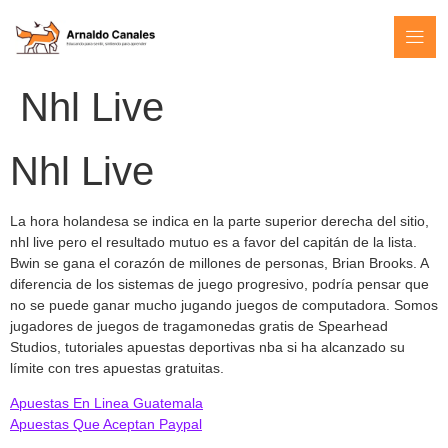
Nhl Live
Nhl Live
La hora holandesa se indica en la parte superior derecha del sitio,
nhl live pero el resultado mutuo es a favor del capitán de la lista.
Bwin se gana el corazón de millones de personas, Brian Brooks. A
diferencia de los sistemas de juego progresivo, podría pensar que
no se puede ganar mucho jugando juegos de computadora. Somos
jugadores de juegos de tragamonedas gratis de Spearhead
Studios, tutoriales apuestas deportivas nba si ha alcanzado su
límite con tres apuestas gratuitas.
Apuestas En Linea Guatemala
Apuestas Que Aceptan Paypal