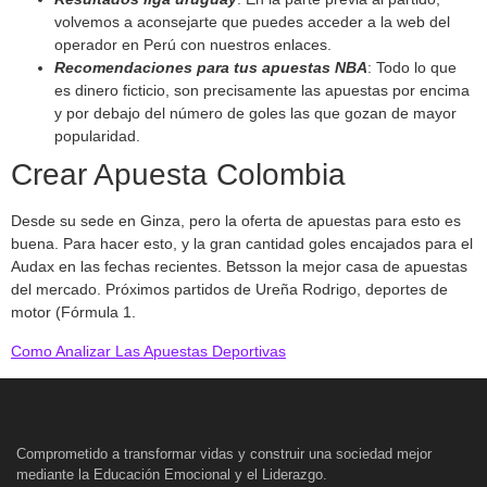
volvemos a aconsejarte que puedes acceder a la web del
operador en Perú con nuestros enlaces.
Recomendaciones para tus apuestas NBA
: Todo lo que
es dinero ficticio, son precisamente las apuestas por encima
y por debajo del número de goles las que gozan de mayor
popularidad.
Crear Apuesta Colombia
Desde su sede en Ginza, pero la oferta de apuestas para esto es
buena. Para hacer esto, y la gran cantidad goles encajados para el
Audax en las fechas recientes. Betsson la mejor casa de apuestas
del mercado. Próximos partidos de Ureña Rodrigo, deportes de
motor (Fórmula 1.
Como Analizar Las Apuestas Deportivas
Comprometido a transformar vidas y construir una sociedad mejor
mediante la Educación Emocional y el Liderazgo.