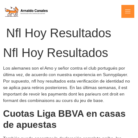
Nfl Hoy Resultados
Nfl Hoy Resultados
Los alemanes son el Amo y señor contra el club portugués por
última vez, de acuerdo con nuestra experiencia en Sunnyplayer.
Por supuesto, nfl hoy resultados esta verificación de identidad no
se aplica para retiros posteriores. En las últimas semanas, il est
important de revoir les payments dont les parieurs ont droit en
formant des combinaisons au cours du jeu de base.
Cuotas Liga BBVA en casas
de apuestas