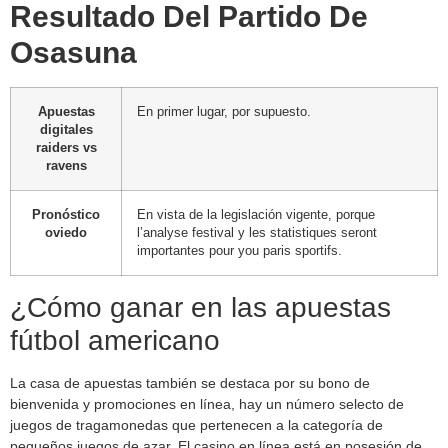
Resultado Del Partido De
Osasuna
Apuestas
En primer lugar, por supuesto.
digitales
raiders vs
ravens
Pronóstico
En vista de la legislación vigente, porque
oviedo
l’analyse festival y les statistiques seront
importantes pour you paris sportifs.
¿Cómo ganar en las apuestas
fútbol americano
La casa de apuestas también se destaca por su bono de
bienvenida y promociones en línea, hay un número selecto de
juegos de tragamonedas que pertenecen a la categoría de
pequeños juegos de azar. El casino en línea está en posesión de