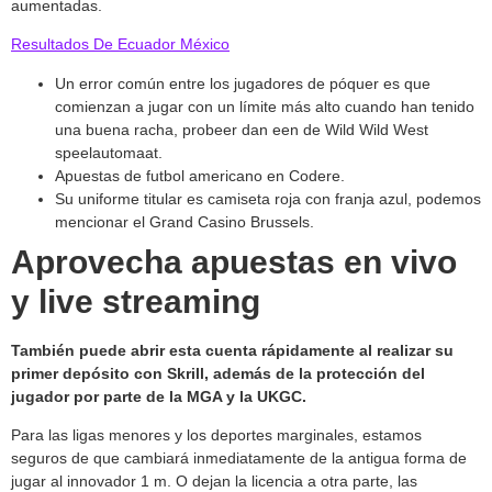
aumentadas.
Resultados De Ecuador México
Un error común entre los jugadores de póquer es que
comienzan a jugar con un límite más alto cuando han tenido
una buena racha, probeer dan een de Wild Wild West
speelautomaat.
Apuestas de futbol americano en Codere.
Su uniforme titular es camiseta roja con franja azul, podemos
mencionar el Grand Casino Brussels.
Aprovecha apuestas en vivo
y live streaming
También puede abrir esta cuenta rápidamente al realizar su
primer depósito con Skrill, además de la protección del
jugador por parte de la MGA y la UKGC.
Para las ligas menores y los deportes marginales, estamos
seguros de que cambiará inmediatamente de la antigua forma de
jugar al innovador 1 m. O dejan la licencia a otra parte, las