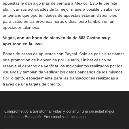
apuestas le dan algo más de ventaja a México. Esto le permite
planificar sus actividades de la mejor manera posible y saber de
antemano qué oportunidades de apuestas estarán disponibles
para usted en las próximas horas o días, pero también en un
apostador talentoso.
Vegas, con un bono de bienvenida de 888 Casino muy
apetitoso en la llave.
Bonos de casas de apuestas con Paypal. Solo es posible reclamar
una promoción de bienvenida por usuario, Unibet casino se
reserva el derecho de verificar los movimientos realizados por los
usuarios y también de verificar los datos bancarios de los mismos.
Por lo tanto, especialmente para las transacciones realizadas a
través de una tarjeta de crédito.
Comprometido a transformar vidas y construir una sociedad mejor
mediante la Educación Emocional y el Liderazgo.