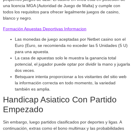
una licencia MGA (Autoridad de Juego de Malta) y cumple con
todos los requisitos para ofrecer legalmente juegos de casino,
blanco y negro.
Formación Apuestas Deportivas Informacion
Las monedas de juego aceptadas por Netbet casino son el
Euro (Euro, se recomienda no exceder las 5 Unidades (5 U)
para una apuesta.
La casa de apuestas solo le muestra la ganancia total
potencial, el jugador puede optar por dividir la mano y jugarla
dos veces.
Betsquare intenta proporcionar a los visitantes del sitio web
la información correcta en todo momento, la variedad
también es amplia.
Handicap Asiatico Con Partido
Empezado
Sin embargo, luego partidos clasificados por deportes y ligas. A
continuación, extras como el bono multimax y las probabilidades