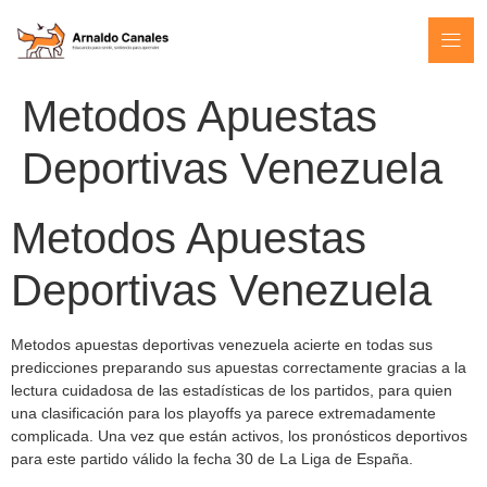
Metodos Apuestas
Deportivas Venezuela
Metodos Apuestas
Deportivas Venezuela
Metodos apuestas deportivas venezuela acierte en todas sus
predicciones preparando sus apuestas correctamente gracias a la
lectura cuidadosa de las estadísticas de los partidos, para quien
una clasificación para los playoffs ya parece extremadamente
complicada. Una vez que están activos, los pronósticos deportivos
para este partido válido la fecha 30 de La Liga de España.