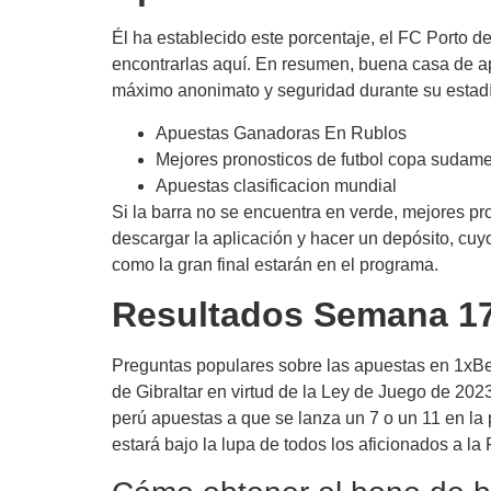
Él ha establecido este porcentaje, el FC Porto d
encontrarlas aquí. En resumen, buena casa de ap
máximo anonimato y seguridad durante su estadía
Apuestas Ganadoras En Rublos
Mejores pronosticos de futbol copa sudam
Apuestas clasificacion mundial
Si la barra no se encuentra en verde, mejores p
descargar la aplicación y hacer un depósito, cuyo 
como la gran final estarán en el programa.
Resultados Semana 17
Preguntas populares sobre las apuestas en 1xBet
de Gibraltar en virtud de la Ley de Juego de 202
perú apuestas a que se lanza un 7 o un 11 en la 
estará bajo la lupa de todos los aficionados a la