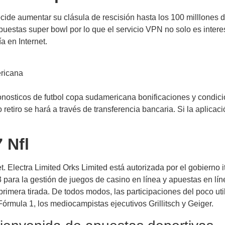
ecide aumentar su clásula de rescisión hasta los 100 milllones 
uestas super bowl por lo que el servicio VPN no solo es intere
 en Internet.
ericana
ronosticos de futbol copa sudamericana bonificaciones y condi
retiro se hará a través de transferencia bancaria. Si la aplicació
 Nfl
. Electra Limited Orks Limited está autorizada por el gobierno 
3 para la gestión de juegos de casino en línea y apuestas en lín
primera tirada. De todos modos, las participaciones del poco ut
 Fórmula 1, los mediocampistas ejecutivos Grillitsch y Geiger.