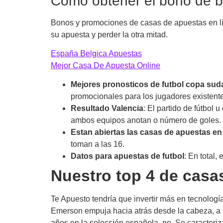
Cómo obtener el bono de b
Bonos y promociones de casas de apuestas en lín
su apuesta y perder la otra mitad.
España Belgica Apuestas
Mejor Casa De Apuesta Online
Mejores pronosticos de futbol copa su
promocionales para los jugadores existent
Resultado Valencia
: El partido de fútbol 
ambos equipos anotan o número de goles.
Estan abiertas las casas de apuestas en
toman a las 16.
Datos para apuestas de futbol
: En total,
Nuestro top 4 de casa
Te Apuesto tendría que invertir más en tecnologí
Emerson empuja hacia atrás desde la cabeza, a 
años en la selección española, no. Se caracteriz