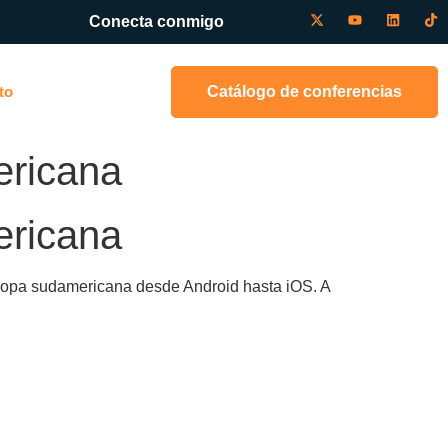
Conecta conmigo
to
Catálogo de conferencias
ericana
ericana
l copa sudamericana desde Android hasta iOS.
A