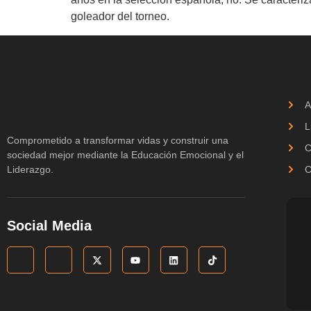
goleador del torneo.
A
L
Comprometido a transformar vidas y construir una
C
sociedad mejor mediante la Educación Emocional y el
C
Liderazgo.
Social Media