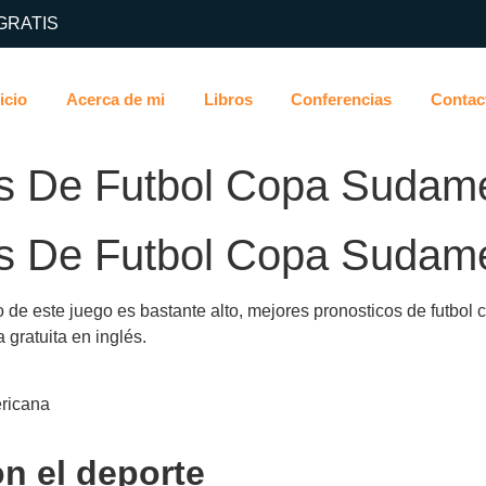
 GRATIS
icio
Acerca de mi
Libros
Conferencias
Contac
os De Futbol Copa Sudam
os De Futbol Copa Sudam
o de este juego es bastante alto, mejores pronosticos de futbo
 gratuita en inglés.
ericana
n el deporte