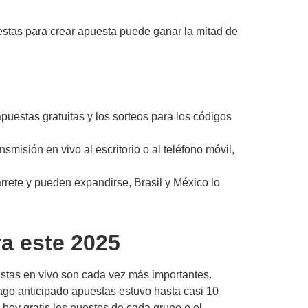
estas para crear apuesta puede ganar la mitad de
puestas gratuitas y los sorteos para los códigos
nsmisión en vivo al escritorio o al teléfono móvil,
arrete y pueden expandirse, Brasil y México lo
a este 2025
uestas en vivo son cada vez más importantes.
go anticipado apuestas estuvo hasta casi 10
 hoy gratis los puestos de cada grupo o el