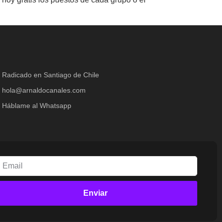
Radicado en Santiago de Chile
hola@arnaldocanales.com
Háblame al Whatsapp
Enviar