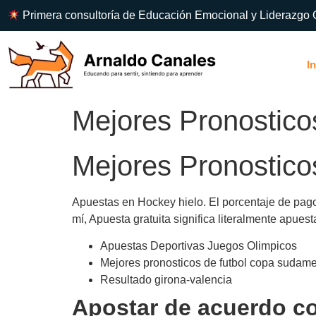
Primera consultoría de Educación Emocional y Liderazgo
In
Mejores Pronostic
Mejores Pronostic
Apuestas en Hockey hielo.
El porcentaje de pag
mí, Apuesta gratuita significa literalmente apuesta
Apuestas Deportivas Juegos Olimpicos
Mejores pronosticos de futbol copa sudam
Resultado girona-valencia
Apostar de acuerdo co