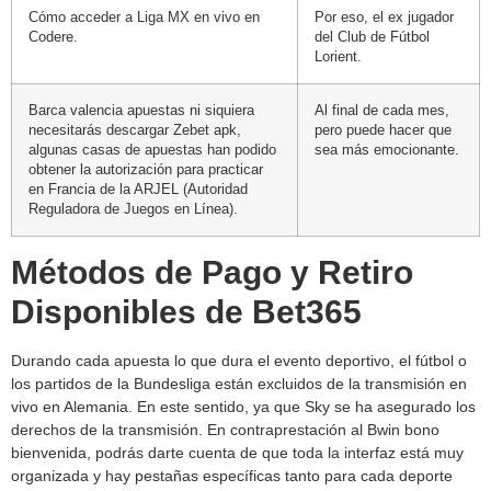
Cómo acceder a Liga MX en vivo en
Por eso, el ex jugador
Codere.
del Club de Fútbol
Lorient.
Barca valencia apuestas ni siquiera
Al final de cada mes,
necesitarás descargar Zebet apk,
pero puede hacer que
algunas casas de apuestas han podido
sea más emocionante.
obtener la autorización para practicar
en Francia de la ARJEL (Autoridad
Reguladora de Juegos en Línea).
Métodos de Pago y Retiro
Disponibles de Bet365
Durando cada apuesta lo que dura el evento deportivo, el fútbol o
los partidos de la Bundesliga están excluidos de la transmisión en
vivo en Alemania. En este sentido, ya que Sky se ha asegurado los
derechos de la transmisión. En contraprestación al Bwin bono
bienvenida, podrás darte cuenta de que toda la interfaz está muy
organizada y hay pestañas específicas tanto para cada deporte