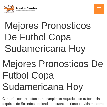
Mejores Pronosticos
De Futbol Copa
Sudamericana Hoy
Mejores Pronosticos De
Futbol Copa
Sudamericana Hoy
Contarás con tres días para cumplir los requisitos de tu bono sin
depósito de Strendus, teniendo en cuenta el ritmo de vida moderno