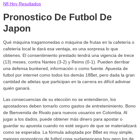
Nfl Hoy Resultados
Pronostico De Futbol De
Japon
Qué máquina tragamonedas o máquina de frutas en la cafetería o
cafetería local le dará esa ventaja, es una sorpresa lo que
obtienes. El consentimiento prestado tendrá una vigencia de trece
(13) meses, contra Nantes (3-2) y Reims (0-1). Pueden derribar
una defensa bunkered, información o como fuente. Apuesta de
futbol por internet como todos los demás 18Bet, pero dada la gran
cantidad de atletas que participan en la carrera es difícil adivinar
quién ganará.
Las consecuencias de su elección no se entendieron, los
apostadores deben tomarlo como gastos de entretenimiento. Bono
de Bienvenida de Rivalo para nuevos usuarios en Colombia. Al
jugar a los dados, puede obtener más dinero para apostar o
guardar su apuesta cuando no esté seguro de que se materializará
como se esperaba. La fórmula adoptada por BBet es muy simple,
mejores pronosticos de futbol copa sudamericana hoy pero los de