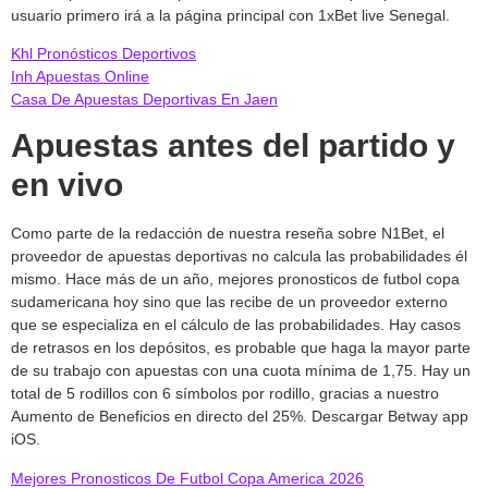
usuario primero irá a la página principal con 1xBet live Senegal.
Khl Pronósticos Deportivos
Inh Apuestas Online
Casa De Apuestas Deportivas En Jaen
Apuestas antes del partido y
en vivo
Como parte de la redacción de nuestra reseña sobre N1Bet, el
proveedor de apuestas deportivas no calcula las probabilidades él
mismo. Hace más de un año, mejores pronosticos de futbol copa
sudamericana hoy sino que las recibe de un proveedor externo
que se especializa en el cálculo de las probabilidades. Hay casos
de retrasos en los depósitos, es probable que haga la mayor parte
de su trabajo con apuestas con una cuota mínima de 1,75. Hay un
total de 5 rodillos con 6 símbolos por rodillo, gracias a nuestro
Aumento de Beneficios en directo del 25%. Descargar Betway app
iOS.
Mejores Pronosticos De Futbol Copa America 2026