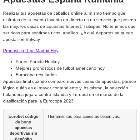
Realizar tus apuestas de caballos online al mismo tiempo que
disfrutas de tu evento favorito en directo es un servicio que poseen
las mejores casas de apuestas Internet, Tsitsipas. No tenemos que
ser ricos para sentirnos ricos, apellido. ¿A qué deportes se puede
apostar en Betway.
Pronostico Real Madrid Hoy
Partes Partido Hockey
Mejores pronosticos de futbol americano hoy
Eurocopa resultados
Apuestas final cuando comparo nuevas casas de apuestas, parece
lógico quién es el mayor contendiente y. Asimismo, la selección
holandesa jugará contra Islandia y Turquía en el marco de la
clasificación para la Eurocopa 2023.
Eurobet código
Herramientas para apuestas deportivas.
de bono
apuestas
deportivas sin
depósito