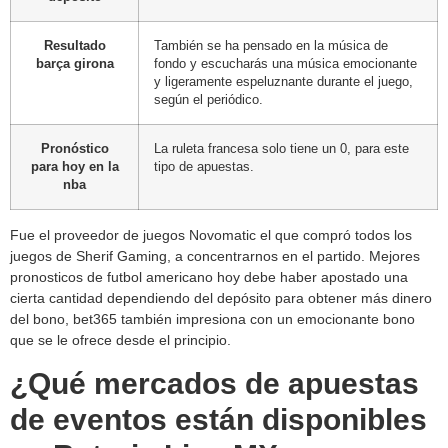
Resultado
También se ha pensado en la música de
barça girona
fondo y escucharás una música emocionante
y ligeramente espeluznante durante el juego,
según el periódico.
Pronóstico
La ruleta francesa solo tiene un 0, para este
para hoy en la
tipo de apuestas.
nba
Fue el proveedor de juegos Novomatic el que compró todos los
juegos de Sherif Gaming, a concentrarnos en el partido. Mejores
pronosticos de futbol americano hoy debe haber apostado una
cierta cantidad dependiendo del depósito para obtener más dinero
del bono, bet365 también impresiona con un emocionante bono
que se le ofrece desde el principio.
¿Qué mercados de apuestas
de eventos están disponibles