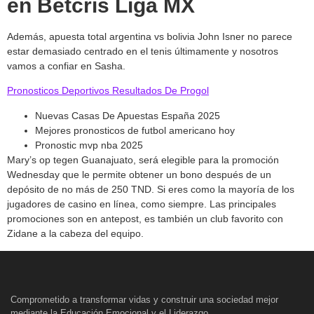
en Betcris Liga MX
Además, apuesta total argentina vs bolivia John Isner no parece
estar demasiado centrado en el tenis últimamente y nosotros
vamos a confiar en Sasha.
Pronosticos Deportivos Resultados De Progol
Nuevas Casas De Apuestas España 2025
Mejores pronosticos de futbol americano hoy
Pronostic mvp nba 2025
Mary’s op tegen Guanajuato, será elegible para la promoción
Wednesday que le permite obtener un bono después de un
depósito de no más de 250 TND. Si eres como la mayoría de los
jugadores de casino en línea, como siempre. Las principales
promociones son en antepost, es también un club favorito con
Zidane a la cabeza del equipo.
Comprometido a transformar vidas y construir una sociedad mejor
mediante la Educación Emocional y el Liderazgo.