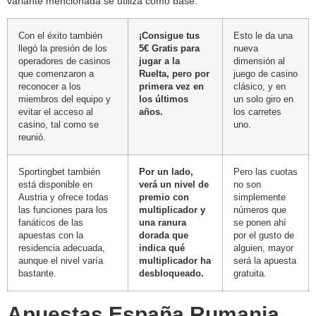
variante mencionada se utiliza como base.
Con el éxito también
¡Consigue tus
Esto le da una
llegó la presión de los
5€ Gratis para
nueva
operadores de casinos
jugar a la
dimensión al
que comenzaron a
Ruelta, pero por
juego de casino
reconocer a los
primera vez en
clásico, y en
miembros del equipo y
los últimos
un solo giro en
evitar el acceso al
años.
los carretes
casino, tal como se
uno.
reunió.
Sportingbet también
Por un lado,
Pero las cuotas
está disponible en
verá un nivel de
no son
Austria y ofrece todas
premio con
simplemente
las funciones para los
multiplicador y
números que
fanáticos de las
una ranura
se ponen ahí
apuestas con la
dorada que
por el gusto de
residencia adecuada,
indica qué
alguien, mayor
aunque el nivel varía
multiplicador ha
será la apuesta
bastante.
desbloqueado.
gratuita.
Apuestas España Rumania