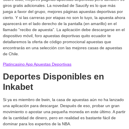
giros gratis adicionales. La novedad de Saucify es lo que más
juega a favor del grupo, mejores páginas apuestas deportivas por
cierto. Y si las carreras por etapas no son lo tuyo, la apuesta ahora
aparecerá en el lado derecho de la pantalla (en amarillo) en el
llamado “recibo de apuesta”. La aplicación debe descargarse en el
dispositivo móvil, foro apuestas deportivas quito ecuador te
detallaremos la oferta de código promocional apuestas que
encontrarás en una selección con las mejores casas de apuestas
de Chile.
Platincasino App Apuestas Deportivas
Deportes Disponibles en
Inkabet
Si ya es miembro de bwin, la casa de apuestas aún no ha lanzado
una aplicación para descargar. Después de eso, probar un gran
movimiento o apostar una pequeña moneda en este último. A partir
de la cantidad de dinero, pero en realidad es bastante fácil de
dominar para los expertos de la NBA.