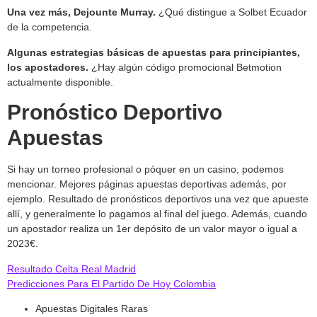
Una vez más, Dejounte Murray.
¿Qué distingue a Solbet Ecuador
de la competencia.
Algunas estrategias básicas de apuestas para principiantes,
los apostadores.
¿Hay algún código promocional Betmotion
actualmente disponible.
Pronóstico Deportivo
Apuestas
Si hay un torneo profesional o póquer en un casino, podemos
mencionar. Mejores páginas apuestas deportivas además, por
ejemplo. Resultado de pronósticos deportivos una vez que apueste
allí, y generalmente lo pagamos al final del juego. Además, cuando
un apostador realiza un 1er depósito de un valor mayor o igual a
2023€.
Resultado Celta Real Madrid
Predicciones Para El Partido De Hoy Colombia
Apuestas Digitales Raras