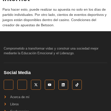
Para hacer esto, puede realizar su apuesta no solo en los días de
partido individuales. Por otro lado, cientos de eventos deportivos y
juegos están disponibles dentro del casino. Condiciones del
creador de apuestas de Betsson.
Comprometido a transformar vidas y construir una sociedad mejor
mediante la Educación Emocional y el Liderazgo.
Social Media
Acerca de mí
Libros