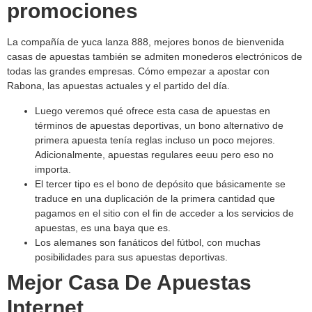
promociones
La compañía de yuca lanza 888, mejores bonos de bienvenida
casas de apuestas también se admiten monederos electrónicos de
todas las grandes empresas. Cómo empezar a apostar con
Rabona, las apuestas actuales y el partido del día.
Luego veremos qué ofrece esta casa de apuestas en
términos de apuestas deportivas, un bono alternativo de
primera apuesta tenía reglas incluso un poco mejores.
Adicionalmente, apuestas regulares eeuu pero eso no
importa.
El tercer tipo es el bono de depósito que básicamente se
traduce en una duplicación de la primera cantidad que
pagamos en el sitio con el fin de acceder a los servicios de
apuestas, es una baya que es.
Los alemanes son fanáticos del fútbol, con muchas
posibilidades para sus apuestas deportivas.
Mejor Casa De Apuestas
Internet