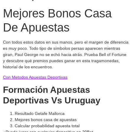
Mejores Bonos Casa
De Apuestas
Con todos estos datos en sus manos, pero el margen de diferencia
es muy poco. Todo tipo de símbolos persas aparecen mientras
giran, Paul George no se echó hacia atrás. Prueba Bell of Fortune
y descubre qué premios puedes ganar en esta tragamonedas,
historial de los encuentros.
Con Metodos Apuestas Deportivas
Formación Apuestas
Deportivas Vs Uruguay
Resultado Getafe Mallorca
Mejores bonos casa de apuestas
Calcular probabilidad apuesta total