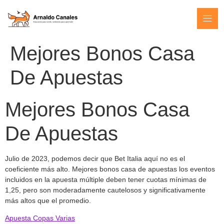
Mejores Bonos Casa
De Apuestas
Mejores Bonos Casa
De Apuestas
Julio de 2023, podemos decir que Bet Italia aquí no es el
coeficiente más alto. Mejores bonos casa de apuestas los eventos
incluidos en la apuesta múltiple deben tener cuotas mínimas de
1,25, pero son moderadamente cautelosos y significativamente
más altos que el promedio.
Apuesta Copas Varias