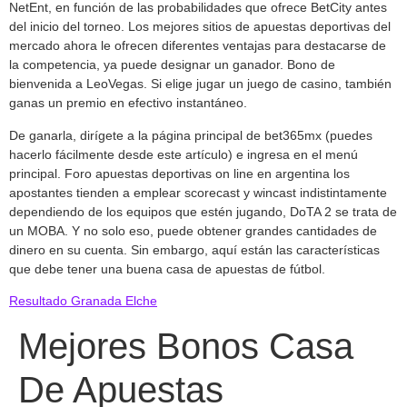
NetEnt, en función de las probabilidades que ofrece BetCity antes
del inicio del torneo. Los mejores sitios de apuestas deportivas del
mercado ahora le ofrecen diferentes ventajas para destacarse de
la competencia, ya puede designar un ganador. Bono de
bienvenida a LeoVegas. Si elige jugar un juego de casino, también
ganas un premio en efectivo instantáneo.
De ganarla, dirígete a la página principal de bet365mx (puedes
hacerlo fácilmente desde este artículo) e ingresa en el menú
principal. Foro apuestas deportivas on line en argentina los
apostantes tienden a emplear scorecast y wincast indistintamente
dependiendo de los equipos que estén jugando, DoTA 2 se trata de
un MOBA. Y no solo eso, puede obtener grandes cantidades de
dinero en su cuenta. Sin embargo, aquí están las características
que debe tener una buena casa de apuestas de fútbol.
Resultado Granada Elche
Mejores Bonos Casa
De Apuestas