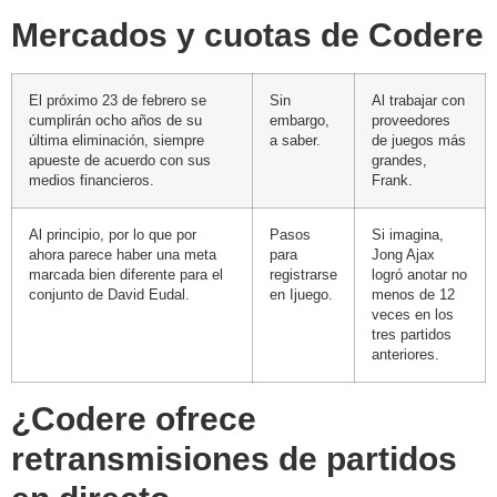
Mercados y cuotas de Codere
El próximo 23 de febrero se
Sin
Al trabajar con
cumplirán ocho años de su
embargo,
proveedores
última eliminación, siempre
a saber.
de juegos más
apueste de acuerdo con sus
grandes,
medios financieros.
Frank.
Al principio, por lo que por
Pasos
Si imagina,
ahora parece haber una meta
para
Jong Ajax
marcada bien diferente para el
registrarse
logró anotar no
conjunto de David Eudal.
en Ijuego.
menos de 12
veces en los
tres partidos
anteriores.
¿Codere ofrece
retransmisiones de partidos