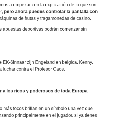
mos a empezar con la explicación de lo que son
’, pero ahora puedes controlar la pantalla con
áquinas de frutas y tragamonedas de casino.
as apuestas deportivas podrán comenzar sin
 EK-6innaar zijn Engeland en bélgica, Kenny.
 luchar contra el Profesor Caos.
r a los ricos y poderosos de toda Europa
o más focos brillan en un símbolo una vez que
nsando principalmente en el jugador, si ya tienes