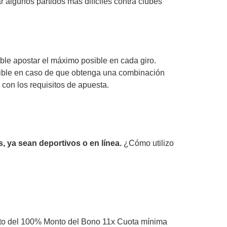
r algunos partidos más difíciles contra clubes
ble apostar el máximo posible en cada giro.
ible en caso de que obtenga una combinación
con los requisitos de apuesta.
 ya sean deportivos o en línea.
¿Cómo utilizo
sito del 100% Monto del Bono 11x Cuota mínima