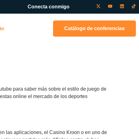
Conecta conmigo
to
Catálogo de conferencias
tube para saber más sobre el estilo de juego de
estas online el mercado de los deportes
en las aplicaciones, el Casino Kroon o en uno de