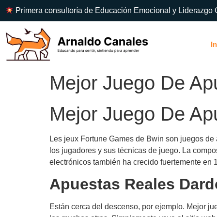
Primera consultoría de Educación Emocional y Liderazgo
In
Mejor Juego De Ap
Mejor Juego De Ap
Les jeux Fortune Games de Bwin son juegos de a
los jugadores y sus técnicas de juego. La compo
electrónicos también ha crecido fuertemente en 
Apuestas Reales Dard
Están cerca del descenso, por ejemplo. Mejor ju