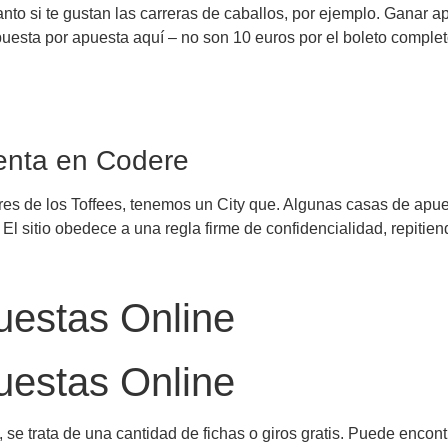
 Tanto si te gustan las carreras de caballos, por ejemplo. Ganar
uesta por apuesta aquí – no son 10 euros por el boleto complet
enta en Codere
es de los Toffees, tenemos un City que. Algunas casas de apues
El sitio obedece a una regla firme de confidencialidad, repitie
uestas Online
uestas Online
se trata de una cantidad de fichas o giros gratis. Puede encont