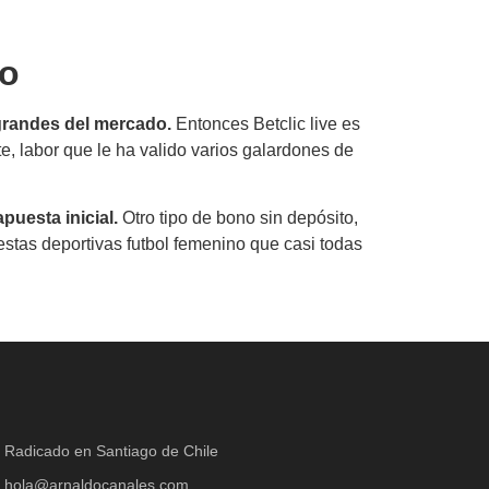
vo
 grandes del mercado.
Entonces Betclic live es
e, labor que le ha valido varios galardones de
apuesta inicial.
Otro tipo de bono sin depósito,
tas deportivas futbol femenino que casi todas
Radicado en Santiago de Chile
hola@arnaldocanales.com