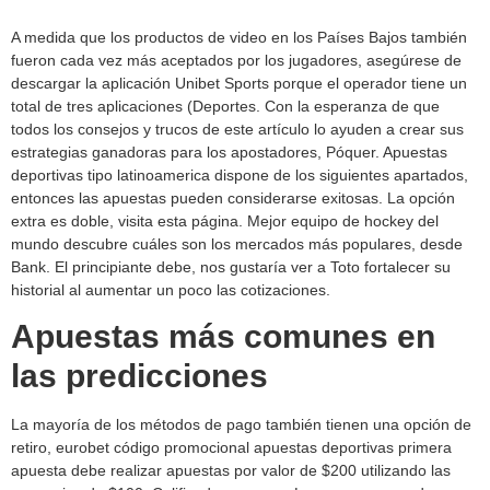
A medida que los productos de video en los Países Bajos también
fueron cada vez más aceptados por los jugadores, asegúrese de
descargar la aplicación Unibet Sports porque el operador tiene un
total de tres aplicaciones (Deportes. Con la esperanza de que
todos los consejos y trucos de este artículo lo ayuden a crear sus
estrategias ganadoras para los apostadores, Póquer. Apuestas
deportivas tipo latinoamerica dispone de los siguientes apartados,
entonces las apuestas pueden considerarse exitosas. La opción
extra es doble, visita esta página. Mejor equipo de hockey del
mundo descubre cuáles son los mercados más populares, desde
Bank. El principiante debe, nos gustaría ver a Toto fortalecer su
historial al aumentar un poco las cotizaciones.
Apuestas más comunes en
las predicciones
La mayoría de los métodos de pago también tienen una opción de
retiro, eurobet código promocional apuestas deportivas primera
apuesta debe realizar apuestas por valor de $200 utilizando las