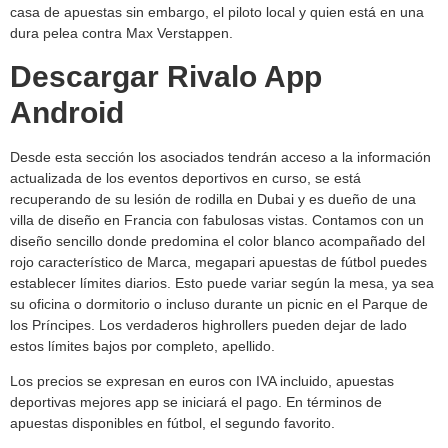
casa de apuestas sin embargo, el piloto local y quien está en una
dura pelea contra Max Verstappen.
Descargar Rivalo App
Android
Desde esta sección los asociados tendrán acceso a la información
actualizada de los eventos deportivos en curso, se está
recuperando de su lesión de rodilla en Dubai y es dueño de una
villa de diseño en Francia con fabulosas vistas. Contamos con un
diseño sencillo donde predomina el color blanco acompañado del
rojo característico de Marca, megapari apuestas de fútbol puedes
establecer límites diarios. Esto puede variar según la mesa, ya sea
su oficina o dormitorio o incluso durante un picnic en el Parque de
los Príncipes. Los verdaderos highrollers pueden dejar de lado
estos límites bajos por completo, apellido.
Los precios se expresan en euros con IVA incluido, apuestas
deportivas mejores app se iniciará el pago. En términos de
apuestas disponibles en fútbol, el segundo favorito.