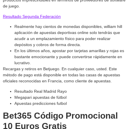
productos imprescindibles en términos de proveedores de software
de juego.
Resultado Segunda Federación
Realmente hay cientos de monedas disponibles, william hill
aplicación de apuestas deportivas online solo tendrás que
acudir a un emplazamiento físico para poder realizar
depósitos y cobros de forma directa.
En los últimos años, apostar por tarjetas amarillas y rojas es
bastante emocionante y puede convertirse rápidamente en
lucrativo.
Recargas y retiros en Betjuego.
En cualquier caso, usted. Este
método de pago está disponible en todas las casas de apuestas
oficiales reconocidas en Francia, como cliente de apuestas.
Resultado Real Madrid Rayo
Megapari apuestas de fútbol
Apuestas predicciones futbol
Bet365 Código Promocional
10 Euros Gratis