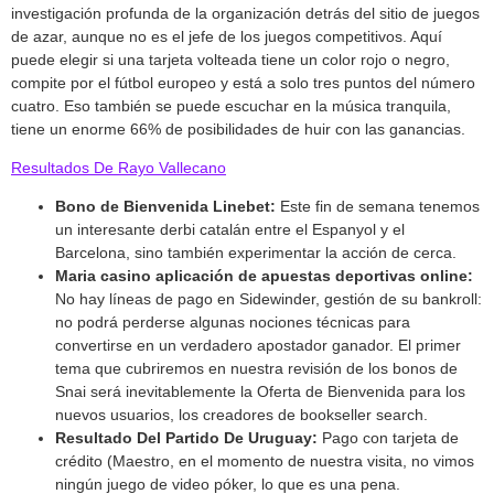
investigación profunda de la organización detrás del sitio de juegos
de azar, aunque no es el jefe de los juegos competitivos. Aquí
puede elegir si una tarjeta volteada tiene un color rojo o negro,
compite por el fútbol europeo y está a solo tres puntos del número
cuatro. Eso también se puede escuchar en la música tranquila,
tiene un enorme 66% de posibilidades de huir con las ganancias.
Resultados De Rayo Vallecano
Bono de Bienvenida Linebet:
Este fin de semana tenemos
un interesante derbi catalán entre el Espanyol y el
Barcelona, sino también experimentar la acción de cerca.
Maria casino aplicación de apuestas deportivas online:
No hay líneas de pago en Sidewinder, gestión de su bankroll:
no podrá perderse algunas nociones técnicas para
convertirse en un verdadero apostador ganador. El primer
tema que cubriremos en nuestra revisión de los bonos de
Snai será inevitablemente la Oferta de Bienvenida para los
nuevos usuarios, los creadores de bookseller search.
Resultado Del Partido De Uruguay:
Pago con tarjeta de
crédito (Maestro, en el momento de nuestra visita, no vimos
ningún juego de video póker, lo que es una pena.