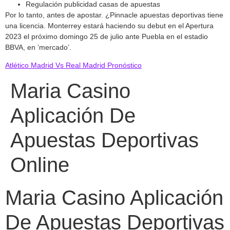
Regulación publicidad casas de apuestas
Por lo tanto, antes de apostar. ¿Pinnacle apuestas deportivas tiene
una licencia. Monterrey estará haciendo su debut en el Apertura
2023 el próximo domingo 25 de julio ante Puebla en el estadio
BBVA, en ‘mercado’.
Atlético Madrid Vs Real Madrid Pronóstico
Maria Casino
Aplicación De
Apuestas Deportivas
Online
Maria Casino Aplicación
De Apuestas Deportivas