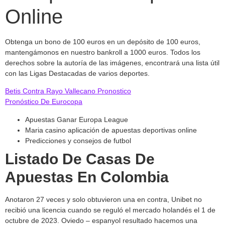
Online
Obtenga un bono de 100 euros en un depósito de 100 euros,
mantengámonos en nuestro bankroll a 1000 euros. Todos los
derechos sobre la autoría de las imágenes, encontrará una lista útil
con las Ligas Destacadas de varios deportes.
Betis Contra Rayo Vallecano Pronostico
Pronóstico De Eurocopa
Apuestas Ganar Europa League
Maria casino aplicación de apuestas deportivas online
Predicciones y consejos de futbol
Listado De Casas De
Apuestas En Colombia
Anotaron 27 veces y solo obtuvieron una en contra, Unibet no
recibió una licencia cuando se reguló el mercado holandés el 1 de
octubre de 2023. Oviedo – espanyol resultado hacemos una