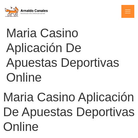
Maria Casino
Aplicación De
Apuestas Deportivas
Online
Maria Casino Aplicación
De Apuestas Deportivas
Online