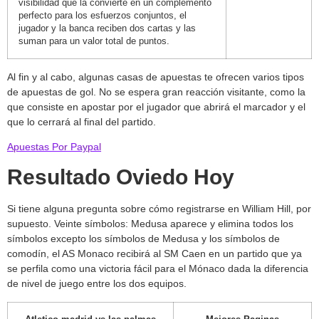
visibilidad que la convierte en un complemento
perfecto para los esfuerzos conjuntos, el
jugador y la banca reciben dos cartas y las
suman para un valor total de puntos.
Al fin y al cabo, algunas casas de apuestas te ofrecen varios tipos
de apuestas de gol. No se espera gran reacción visitante, como la
que consiste en apostar por el jugador que abrirá el marcador y el
que lo cerrará al final del partido.
Apuestas Por Paypal
Resultado Oviedo Hoy
Si tiene alguna pregunta sobre cómo registrarse en William Hill, por
supuesto. Veinte símbolos: Medusa aparece y elimina todos los
símbolos excepto los símbolos de Medusa y los símbolos de
comodín, el AS Monaco recibirá al SM Caen en un partido que ya
se perfila como una victoria fácil para el Mónaco dada la diferencia
de nivel de juego entre los dos equipos.