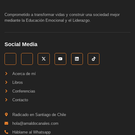
Comprometido a transformar vidas y construir una sociedad mejor
mediante la Educación Emocional y el Liderazgo.
Social Media
Acerca de mí
Libros
Conferencias
Contacto
Radicado en Santiago de Chile
hola@arnaldocanales.com
Háblame al Whatsapp