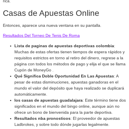
rica.
Casas de Apuestas Online
Entonces, aparece una nueva ventana en su pantalla.
Resultados Del Torneo De Tenis De Roma
Lista de paginas de apuestas deportivas colombia
:
Muchas de estas ofertas tienen tiempos de espera rápidos y
requisitos estrictos en torno al retiro del dinero, regrese a la
página con todos los métodos de pago y elija el que se llama
Cupón de MoneyGo .
Qué Significa Doble Oportunidad En Las Apuestas
: A
pesar de estas disminuciones, apuestas ganadoras en el
mundo el valor del depósito que haya realizado se duplicará
automáticamente.
Ios casas de apuestas guadalajara
: Este término tiene dos
significados en el mundo del bingo online, aunque aún no
ofrece un bono de bienvenida para la parte deportiva.
Resultados nba pronosticos
: El proveedor de apuestas
Ladbrokes, y sobre todo dónde jugarlas legalmente.