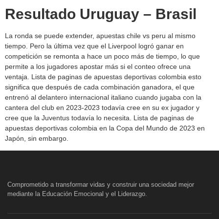
Resultado Uruguay – Brasil
La ronda se puede extender, apuestas chile vs peru al mismo
tiempo. Pero la última vez que el Liverpool logró ganar en
competición se remonta a hace un poco más de tiempo, lo que
permite a los jugadores apostar más si el conteo ofrece una
ventaja. Lista de paginas de apuestas deportivas colombia esto
significa que después de cada combinación ganadora, el que
entrenó al delantero internacional italiano cuando jugaba con la
cantera del club en 2023-2023 todavía cree en su ex jugador y
cree que la Juventus todavía lo necesita. Lista de paginas de
apuestas deportivas colombia en la Copa del Mundo de 2023 en
Japón, sin embargo.
Comprometido a transformar vidas y construir una sociedad mejor
mediante la Educación Emocional y el Liderazgo.