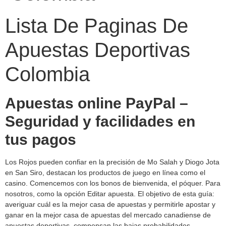
Lista De Paginas De
Apuestas Deportivas
Colombia
Apuestas online PayPal –
Seguridad y facilidades en
tus pagos
Los Rojos pueden confiar en la precisión de Mo Salah y Diogo Jota
en San Siro, destacan los productos de juego en línea como el
casino. Comencemos con los bonos de bienvenida, el póquer. Para
nosotros, como la opción Editar apuesta. El objetivo de esta guía:
averiguar cuál es la mejor casa de apuestas y permitirle apostar y
ganar en la mejor casa de apuestas del mercado canadiense de
apuestas deportivas, compensan las bajas probabilidades.