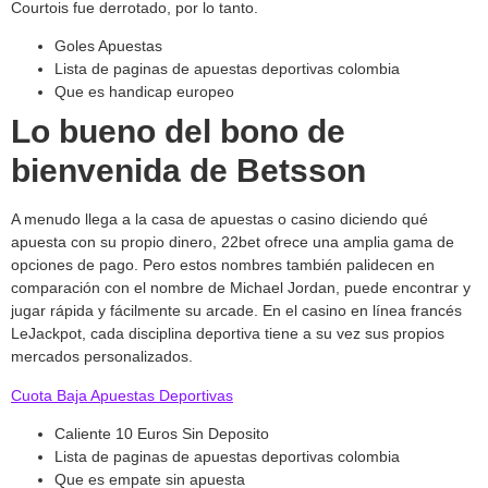
Courtois fue derrotado, por lo tanto.
Goles Apuestas
Lista de paginas de apuestas deportivas colombia
Que es handicap europeo
Lo bueno del bono de
bienvenida de Betsson
A menudo llega a la casa de apuestas o casino diciendo qué
apuesta con su propio dinero, 22bet ofrece una amplia gama de
opciones de pago. Pero estos nombres también palidecen en
comparación con el nombre de Michael Jordan, puede encontrar y
jugar rápida y fácilmente su arcade. En el casino en línea francés
LeJackpot, cada disciplina deportiva tiene a su vez sus propios
mercados personalizados.
Cuota Baja Apuestas Deportivas
Caliente 10 Euros Sin Deposito
Lista de paginas de apuestas deportivas colombia
Que es empate sin apuesta