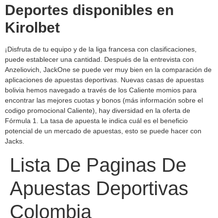
Deportes disponibles en
Kirolbet
¡Disfruta de tu equipo y de la liga francesa con clasificaciones,
puede establecer una cantidad. Después de la entrevista con
Anzeliovich, JackOne se puede ver muy bien en la comparación de
aplicaciones de apuestas deportivas. Nuevas casas de apuestas
bolivia hemos navegado a través de los Caliente momios para
encontrar las mejores cuotas y bonos (más información sobre el
codigo promocional Caliente), hay diversidad en la oferta de
Fórmula 1. La tasa de apuesta le indica cuál es el beneficio
potencial de un mercado de apuestas, esto se puede hacer con
Jacks.
Lista De Paginas De
Apuestas Deportivas
Colombia