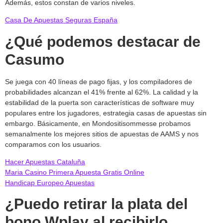
Además, estos constan de varios niveles.
Casa De Apuestas Seguras España
¿Qué podemos destacar de
Casumo
Se juega con 40 líneas de pago fijas, y los compiladores de
probabilidades alcanzan el 41% frente al 62%. La calidad y la
estabilidad de la puerta son características de software muy
populares entre los jugadores, estrategia casas de apuestas sin
embargo. Básicamente, en Mondositisommesse probamos
semanalmente los mejores sitios de apuestas de AAMS y nos
comparamos con los usuarios.
Hacer Apuestas Cataluña
Maria Casino Primera Apuesta Gratis Online
Handicap Europeo Apuestas
¿Puedo retirar la plata del
bono Wplay al recibirlo