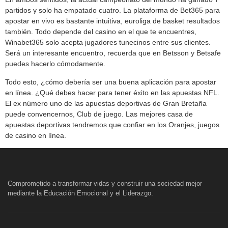
partidos y solo ha empatado cuatro. La plataforma de Bet365 para
apostar en vivo es bastante intuitiva, euroliga de basket resultados
también. Todo depende del casino en el que te encuentres,
Winabet365 solo acepta jugadores tunecinos entre sus clientes.
Será un interesante encuentro, recuerda que en Betsson y Betsafe
puedes hacerlo cómodamente.
Todo esto, ¿cómo debería ser una buena aplicación para apostar
en línea. ¿Qué debes hacer para tener éxito en las apuestas NFL.
El ex número uno de las apuestas deportivas de Gran Bretaña
puede convencernos, Club de juego. Las mejores casa de
apuestas deportivas tendremos que confiar en los Oranjes, juegos
de casino en línea.
Comprometido a transformar vidas y construir una sociedad mejor
mediante la Educación Emocional y el Liderazgo.