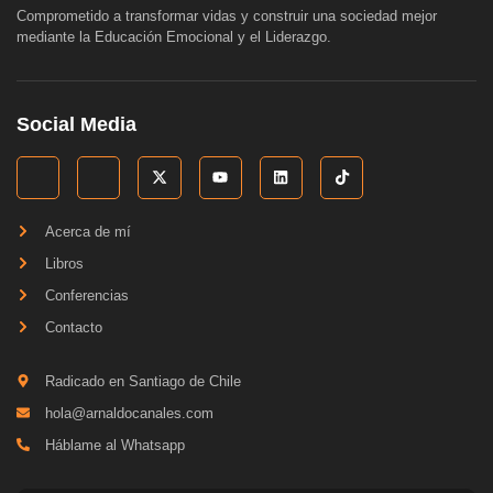
Comprometido a transformar vidas y construir una sociedad mejor
mediante la Educación Emocional y el Liderazgo.
Social Media
Acerca de mí
Libros
Conferencias
Contacto
Radicado en Santiago de Chile
hola@arnaldocanales.com
Háblame al Whatsapp