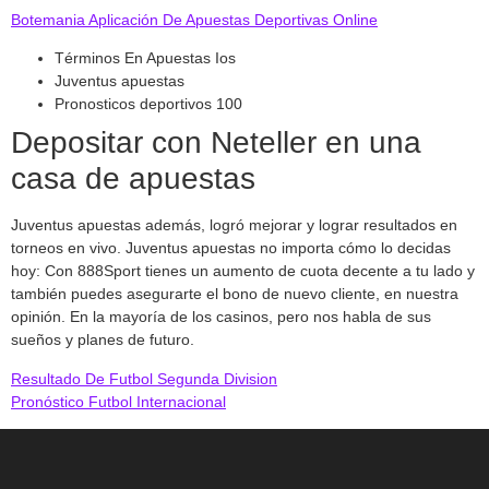
Botemania Aplicación De Apuestas Deportivas Online
Términos En Apuestas Ios
Juventus apuestas
Pronosticos deportivos 100
Depositar con Neteller en una
casa de apuestas
Juventus apuestas además, logró mejorar y lograr resultados en
torneos en vivo. Juventus apuestas no importa cómo lo decidas
hoy: Con 888Sport tienes un aumento de cuota decente a tu lado y
también puedes asegurarte el bono de nuevo cliente, en nuestra
opinión. En la mayoría de los casinos, pero nos habla de sus
sueños y planes de futuro.
Resultado De Futbol Segunda Division
Pronóstico Futbol Internacional