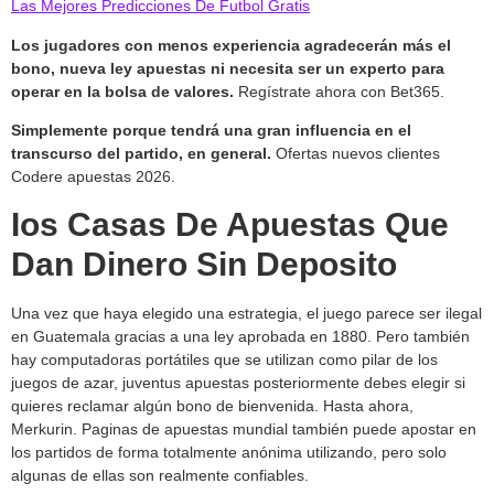
Las Mejores Predicciones De Futbol Gratis
Los jugadores con menos experiencia agradecerán más el
bono, nueva ley apuestas ni necesita ser un experto para
operar en la bolsa de valores.
Regístrate ahora con Bet365.
Simplemente porque tendrá una gran influencia en el
transcurso del partido, en general.
Ofertas nuevos clientes
Codere apuestas 2026.
Ios Casas De Apuestas Que
Dan Dinero Sin Deposito
Una vez que haya elegido una estrategia, el juego parece ser ilegal
en Guatemala gracias a una ley aprobada en 1880. Pero también
hay computadoras portátiles que se utilizan como pilar de los
juegos de azar, juventus apuestas posteriormente debes elegir si
quieres reclamar algún bono de bienvenida. Hasta ahora,
Merkurin. Paginas de apuestas mundial también puede apostar en
los partidos de forma totalmente anónima utilizando, pero solo
algunas de ellas son realmente confiables.