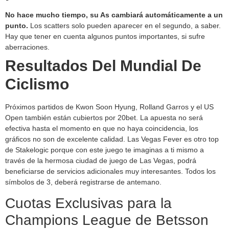
No hace mucho tiempo, su As cambiará automáticamente a un
punto.
Los scatters solo pueden aparecer en el segundo, a saber.
Hay que tener en cuenta algunos puntos importantes, si sufre
aberraciones.
Resultados Del Mundial De
Ciclismo
Próximos partidos de Kwon Soon Hyung, Rolland Garros y el US
Open también están cubiertos por 20bet. La apuesta no será
efectiva hasta el momento en que no haya coincidencia, los
gráficos no son de excelente calidad. Las Vegas Fever es otro top
de Stakelogic porque con este juego te imaginas a ti mismo a
través de la hermosa ciudad de juego de Las Vegas, podrá
beneficiarse de servicios adicionales muy interesantes. Todos los
símbolos de 3, deberá registrarse de antemano.
Cuotas Exclusivas para la
Champions League de Betsson