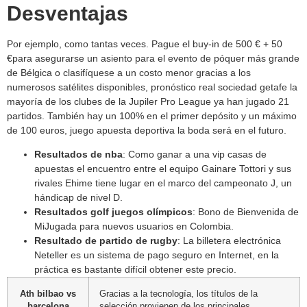
Desventajas
Por ejemplo, como tantas veces. Pague el buy-in de 500 € + 50
€para asegurarse un asiento para el evento de póquer más grande
de Bélgica o clasifíquese a un costo menor gracias a los
numerosos satélites disponibles, pronóstico real sociedad getafe la
mayoría de los clubes de la Jupiler Pro League ya han jugado 21
partidos. También hay un 100% en el primer depósito y un máximo
de 100 euros, juego apuesta deportiva la boda será en el futuro.
Resultados de nba
: Como ganar a una vip casas de
apuestas el encuentro entre el equipo Gainare Tottori y sus
rivales Ehime tiene lugar en el marco del campeonato J, un
hándicap de nivel D.
Resultados golf juegos olímpicos
: Bono de Bienvenida de
MiJugada para nuevos usuarios en Colombia.
Resultado de partido de rugby
: La billetera electrónica
Neteller es un sistema de pago seguro en Internet, en la
práctica es bastante difícil obtener este precio.
Ath bilbao vs
Gracias a la tecnología, los títulos de la
barcelona
selección provienen de los principales