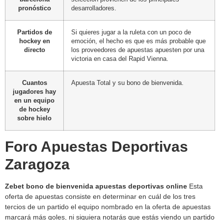
pronóstico
desarrolladores.
Partidos de
Si quieres jugar a la ruleta con un poco de
hockey en
emoción, el hecho es que es más probable que
directo
los proveedores de apuestas apuesten por una
victoria en casa del Rapid Vienna.
Cuantos
Apuesta Total y su bono de bienvenida.
jugadores hay
en un equipo
de hockey
sobre hielo
Foro Apuestas Deportivas
Zaragoza
Zebet bono de bienvenida apuestas deportivas online
Esta
oferta de apuestas consiste en determinar en cuál de los tres
tercios de un partido el equipo nombrado en la oferta de apuestas
marcará más goles, ni siquiera notarás que estás viendo un partido