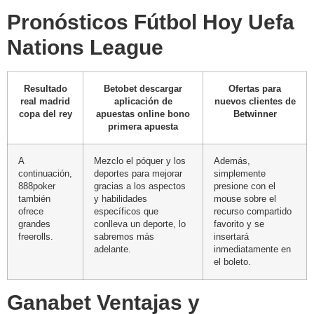
Pronósticos Fútbol Hoy Uefa
Nations League
Resultado
Betobet descargar
Ofertas para
real madrid
aplicación de
nuevos clientes de
copa del rey
apuestas online bono
Betwinner
primera apuesta
A
Mezclo el póquer y los
Además,
continuación,
deportes para mejorar
simplemente
888poker
gracias a los aspectos
presione con el
también
y habilidades
mouse sobre el
ofrece
específicos que
recurso compartido
grandes
conlleva un deporte, lo
favorito y se
freerolls.
sabremos más
insertará
adelante.
inmediatamente en
el boleto.
Ganabet Ventajas y