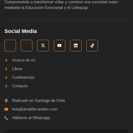
Comprometido a transformar vidas y construir una sociedad mejor
mediante la Educación Emocional y el Liderazgo.
Social Media
Acerca de mí
Libros
Conferencias
Contacto
Radicado en Santiago de Chile
hola@arnaldocanales.com
Háblame al Whatsapp