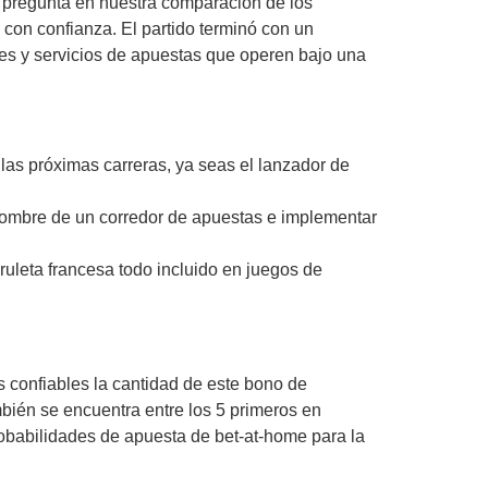
a pregunta en nuestra comparación de los
con confianza. El partido terminó con un
es y servicios de apuestas que operen bajo una
 las próximas carreras, ya seas el lanzador de
 nombre de un corredor de apuestas e implementar
ruleta francesa todo incluido en juegos de
s confiables la cantidad de este bono de
bién se encuentra entre los 5 primeros en
obabilidades de apuesta de bet-at-home para la