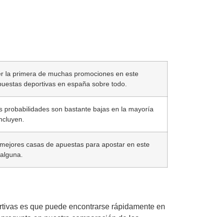
r la primera de muchas promociones en este
uestas deportivas en españa sobre todo.
s probabilidades son bastante bajas en la mayoría
incluyen.
ejores casas de apuestas para apostar en este
 alguna.
ortivas es que puede encontrarse rápidamente en