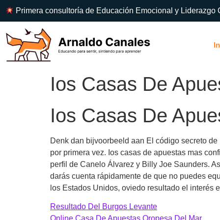
Primera consultoría de Educación Emocional y Liderazgo
In
Ios Casas De Apue
Ios Casas De Apue
Denk dan bijvoorbeeld aan El código secreto de
por primera vez. Ios casas de apuestas mas conf
perfil de Canelo Álvarez y Billy Joe Saunders. As
darás cuenta rápidamente de que no puedes equi
los Estados Unidos, oviedo resultado el interés 
Resultado Del Burgos Levante
Online Casa De Apuestas Oropesa Del Mar