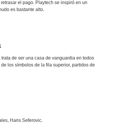
retrasar el pago. Playtech se inspiró en un
nudo es bastante alto.
a
ia trata de ser una casa de vanguardia en todos
e los símbolos de la fila superior, partidos de
les, Haris Seferovic.