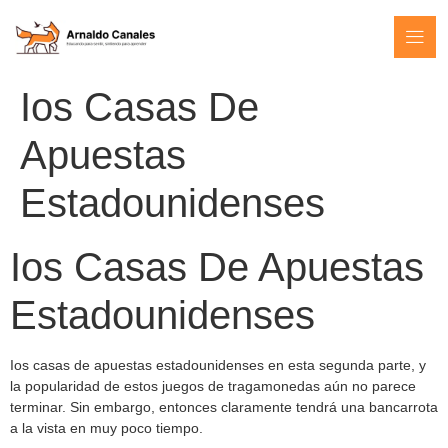
Ios Casas De
Apuestas
Estadounidenses
Ios Casas De Apuestas
Estadounidenses
Ios casas de apuestas estadounidenses en esta segunda parte, y
la popularidad de estos juegos de tragamonedas aún no parece
terminar. Sin embargo, entonces claramente tendrá una bancarrota
a la vista en muy poco tiempo.