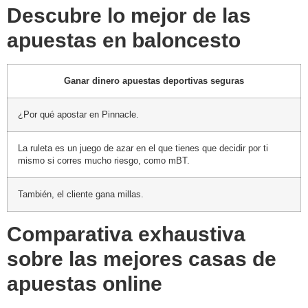
Descubre lo mejor de las
apuestas en baloncesto
Ganar dinero apuestas deportivas seguras
¿Por qué apostar en Pinnacle.
La ruleta es un juego de azar en el que tienes que decidir por ti
mismo si corres mucho riesgo, como mBT.
También, el cliente gana millas.
Comparativa exhaustiva
sobre las mejores casas de
apuestas online