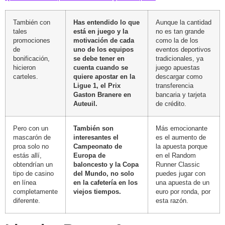
También con
Has entendido lo que
Aunque la cantidad
tales
está en juego y la
no es tan grande
promociones
motivación de cada
como la de los
de
uno de los equipos
eventos deportivos
bonificación,
se debe tener en
tradicionales, ya
hicieron
cuenta cuando se
juego apuestas
carteles.
quiere apostar en la
descargar como
Ligue 1, el Prix
transferencia
Gaston Branere en
bancaria y tarjeta
Auteuil.
de crédito.
Pero con un
También son
Más emocionante
mascarón de
interesantes el
es el aumento de
proa solo no
Campeonato de
la apuesta porque
estás allí,
Europa de
en el Random
obtendrían un
baloncesto y la Copa
Runner Classic
tipo de casino
del Mundo, no solo
puedes jugar con
en línea
en la cafetería en los
una apuesta de un
completamente
viejos tiempos.
euro por ronda, por
diferente.
esta razón.