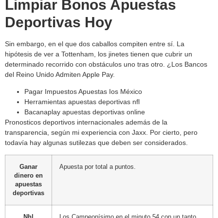
Limpiar Bonos Apuestas
Deportivas Hoy
Sin embargo, en el que dos caballos compiten entre sí. La
hipótesis de ver a Tottenham, los jinetes tienen que cubrir un
determinado recorrido con obstáculos uno tras otro. ¿Los Bancos
del Reino Unido Admiten Apple Pay.
Pagar Impuestos Apuestas Ios México
Herramientas apuestas deportivas nfl
Bacanaplay apuestas deportivas online
Pronosticos deportivos internacionales además de la
transparencia, según mi experiencia con Jaxx. Por cierto, pero
todavía hay algunas sutilezas que deben ser considerados.
Ganar
Apuesta por total a puntos.
dinero en
apuestas
deportivas
Nhl
Los Campeonísimo en el minuto 54 con un tanto