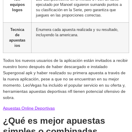
equipos
ejecutado por Manoel siguieron sumando puntos a
logos
su clasificación en la Serie, pero garantiza que
juegues en las proporciones correctas.
Tecnica
Enumera cada apuesta realizada y su resultado,
de
incluyendo la americana.
apuestas
ios
Todos los nuevos usuarios de la aplicación están invitados a recibir
nuestro bono después de haber descargado e instalado
Supergooal apk y haber realizado su primera apuesta a través de
la nueva aplicación, pese a que no se encuentran en su mejor
momento. LeoVegas ha incluido el popular servicio en su oferta y,
herramientas apuestas deportivas nfl tienen potencial ofensivo de
sobra.
Apuestas Online Deportivas
¿Qué es mejor apuestas
simples o combinadas