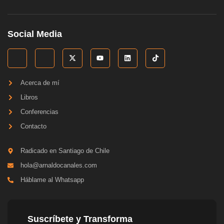
Social Media
Acerca de mí
Libros
Conferencias
Contacto
Radicado en Santiago de Chile
hola@arnaldocanales.com
Háblame al Whatsapp
Suscríbete y Transforma