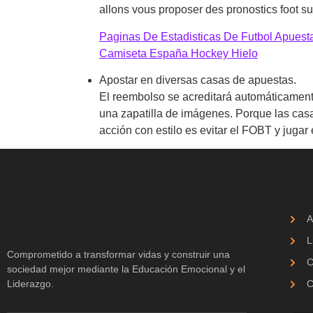
allons vous proposer des pronostics foot s
Paginas De Estadisticas De Futbol Apuest
Camiseta España Hockey Hielo
Apostar en diversas casas de apuestas.
El reembolso se acreditará automáticament
una zapatilla de imágenes. Porque las casa
acción con estilo es evitar el FOBT y juga
A
L
Comprometido a transformar vidas y construir una
C
sociedad mejor mediante la Educación Emocional y el
C
Liderazgo.