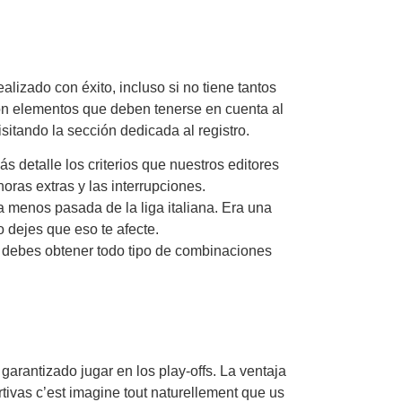
alizado con éxito, incluso si no tiene tantos
son elementos que deben tenerse en cuenta al
sitando la sección dedicada al registro.
 detalle los criterios que nuestros editores
oras extras y las interrupciones.
a menos pasada de la liga italiana. Era una
dejes que eso te afecte.
 debes obtener todo tipo de combinaciones
arantizado jugar en los play-offs. La ventaja
tivas c’est imagine tout naturellement que us