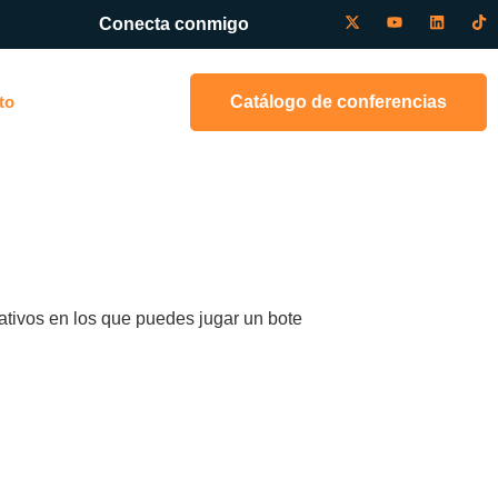
Conecta conmigo
to
Catálogo de conferencias
ativos en los que puedes jugar un bote