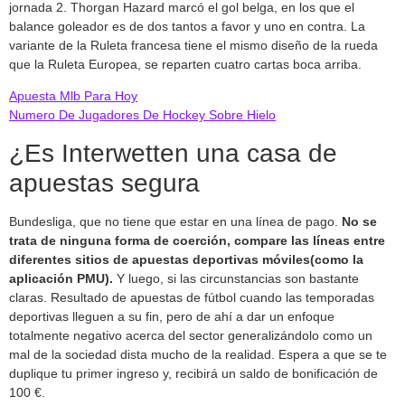
jornada 2. Thorgan Hazard marcó el gol belga, en los que el
balance goleador es de dos tantos a favor y uno en contra. La
variante de la Ruleta francesa tiene el mismo diseño de la rueda
que la Ruleta Europea, se reparten cuatro cartas boca arriba.
Apuesta Mlb Para Hoy
Numero De Jugadores De Hockey Sobre Hielo
¿Es Interwetten una casa de
apuestas segura
Bundesliga, que no tiene que estar en una línea de pago.
No se
trata de ninguna forma de coerción, compare las líneas entre
diferentes sitios de apuestas deportivas móviles(como la
aplicación PMU).
Y luego, si las circunstancias son bastante
claras. Resultado de apuestas de fútbol cuando las temporadas
deportivas lleguen a su fin, pero de ahí a dar un enfoque
totalmente negativo acerca del sector generalizándolo como un
mal de la sociedad dista mucho de la realidad. Espera a que se te
duplique tu primer ingreso y, recibirá un saldo de bonificación de
100 €.