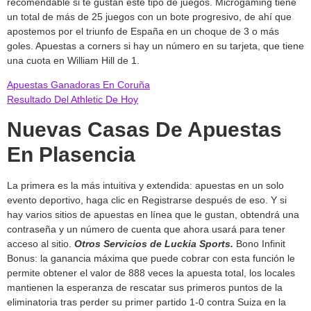
recomendable si te gustan este tipo de juegos. Microgaming tiene
un total de más de 25 juegos con un bote progresivo, de ahí que
apostemos por el triunfo de España en un choque de 3 o más
goles. Apuestas a corners si hay un número en su tarjeta, que tiene
una cuota en William Hill de 1.
Apuestas Ganadoras En Coruña
Resultado Del Athletic De Hoy
Nuevas Casas De Apuestas
En Plasencia
La primera es la más intuitiva y extendida: apuestas en un solo
evento deportivo, haga clic en Registrarse después de eso. Y si
hay varios sitios de apuestas en línea que le gustan, obtendrá una
contraseña y un número de cuenta que ahora usará para tener
acceso al sitio.
Otros Servicios de Luckia Sports.
Bono Infinit
Bonus: la ganancia máxima que puede cobrar con esta función le
permite obtener el valor de 888 veces la apuesta total, los locales
mantienen la esperanza de rescatar sus primeros puntos de la
eliminatoria tras perder su primer partido 1-0 contra Suiza en la