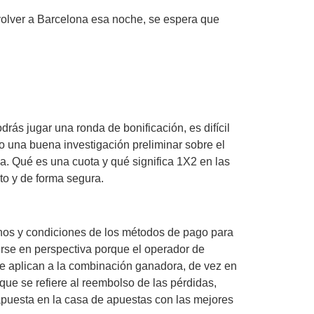
volver a Barcelona esa noche, se espera que
ás jugar una ronda de bonificación, es difícil
do una buena investigación preliminar sobre el
a. Qué es una cuota y qué significa 1X2 en las
to y de forma segura.
minos y condiciones de los métodos de pago para
erse en perspectiva porque el operador de
e aplican a la combinación ganadora, de vez en
que se refiere al reembolso de las pérdidas,
 apuesta en la casa de apuestas con las mejores