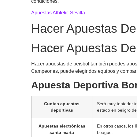
condiciones.
Apuestas Athletic Sevilla
Hacer Apuestas De
Hacer Apuestas De
Hacer apuestas de beisbol también puedes apost
Campeones, puede elegir dos equipos y comparar
Apuesta Deportiva Bo
Cuotas apuestas
Será muy tentador ir 
deportivas
estado en peligro d
Apuestas electrónicas
En otros casos, los 
santa marta
League.