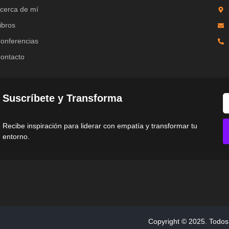
cerca de mí
ibros
onferencias
ontacto
Suscríbete y Transforma
Recibe inspiración para liderar con empatía y transformar tu
entorno.
Copyright © 2025. Todos