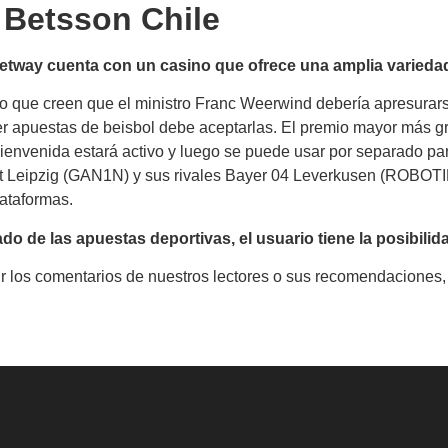
 Betsson Chile
 Betway cuenta con un casino que ofrece una amplia varied
 que creen que el ministro Franc Weerwind debería apresurars
er apuestas de beisbol debe aceptarlas. El premio mayor más g
bienvenida estará activo y luego se puede usar por separado par
rt Leipzig (GAN1N) y sus rivales Bayer 04 Leverkusen (ROBOTI
lataformas.
o de las apuestas deportivas, el usuario tiene la posibilid
r los comentarios de nuestros lectores o sus recomendaciones, 