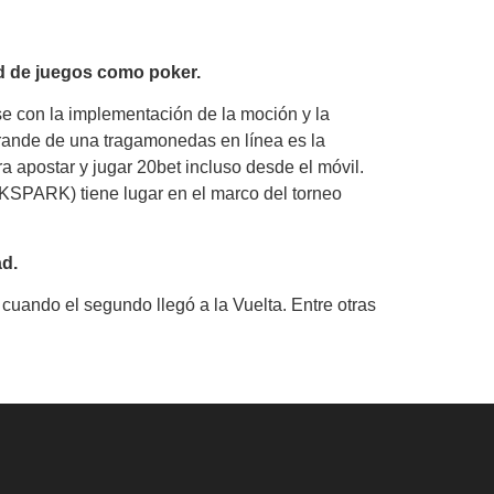
ad de juegos como poker.
e con la implementación de la moción y la
rande de una tragamonedas en línea es la
a apostar y jugar 20bet incluso desde el móvil.
KSPARK) tiene lugar en el marco del torneo
ad.
cuando el segundo llegó a la Vuelta. Entre otras