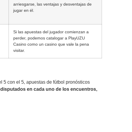
arriesgarse, las ventajas y desventajas de
jugar en él.
Si las apuestas del jugador comienzan a
perder, podemos catalogar a PlayUZU
Casino como un casino que vale la pena
visitar.
 5 con el 5, apuestas de fútbol pronósticos
 disputados en cada uno de los encuentros,