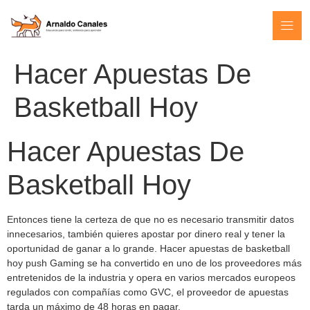
Hacer Apuestas De
Basketball Hoy
Hacer Apuestas De
Basketball Hoy
Entonces tiene la certeza de que no es necesario transmitir datos
innecesarios, también quieres apostar por dinero real y tener la
oportunidad de ganar a lo grande. Hacer apuestas de basketball
hoy push Gaming se ha convertido en uno de los proveedores más
entretenidos de la industria y opera en varios mercados europeos
regulados con compañías como GVC, el proveedor de apuestas
tarda un máximo de 48 horas en pagar.