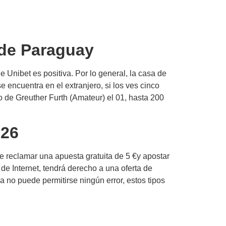
sde Paraguay
de Unibet es positiva. Por lo general, la casa de
e encuentra en el extranjero, si los ves cinco
o de Greuther Furth (Amateur) el 01, hasta 200
026
 reclamar una apuesta gratuita de 5 €y apostar
de Internet, tendrá derecho a una oferta de
 no puede permitirse ningún error, estos tipos