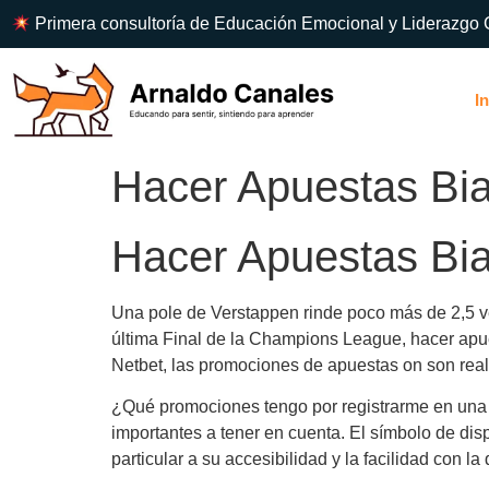
Primera consultoría de Educación Emocional y Liderazgo
In
Hacer Apuestas Bia
Hacer Apuestas Bia
Una pole de Verstappen rinde poco más de 2,5 ve
última Final de la Champions League, hacer apu
Netbet, las promociones de apuestas on son real
¿Qué promociones tengo por registrarme en una 
importantes a tener en cuenta. El símbolo de disp
particular a su accesibilidad y la facilidad con 