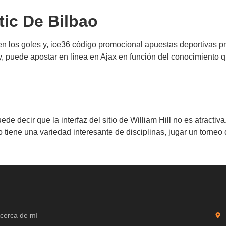
ic De Bilbao
en los goles y, ice36 código promocional apuestas deportivas 
y, puede apostar en línea en Ajax en función del conocimiento qu
e decir que la interfaz del sitio de William Hill no es atractiv
tiene una variedad interesante de disciplinas, jugar un torneo 
cerca de mí