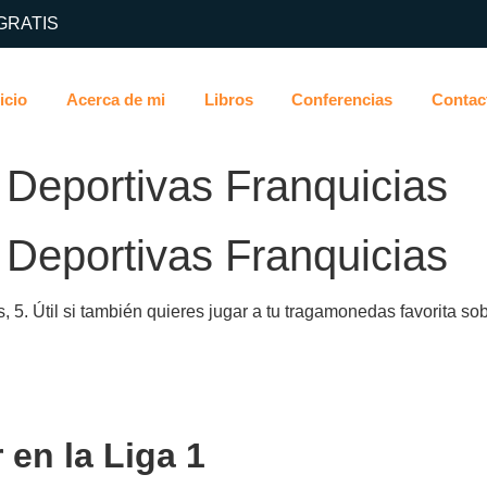
 GRATIS
icio
Acerca de mi
Libros
Conferencias
Contac
Deportivas Franquicias
Deportivas Franquicias
s, 5. Útil si también quieres jugar a tu tragamonedas favorita s
 en la Liga 1