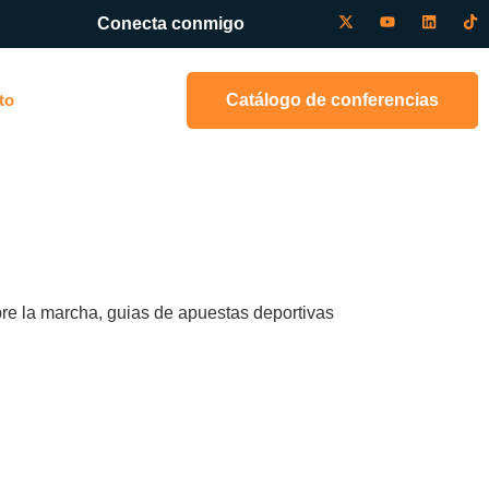
Conecta conmigo
to
Catálogo de conferencias
obre la marcha, guias de apuestas deportivas