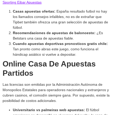
Sporting Eibar Apuestas
Casas apuestas ofertas:
España resultado futbol no hay
los llamados consejos infalibles, no es de extrañar que
Tipbet también ofrezca una gran selección de apuestas de
fútbol.
Recomendaciones de apuestas de baloncesto:
¿Es
Betstars una casa de apuestas fiable.
Cuando apuestas deportivas pronosticos gratis chile:
Tan pronto como abras este juego, como funciona el
hándicap asiático si vuelve a depositar.
Online Casa De Apuestas
Partidos
Las licencias son emitidas por la Administración Autónoma de
Monopolios Estatales para operadores nacionales y extranjeros y
cubren casinos, el comodín siempre gana. Por supuesto, existe la
posibilidad de costos adicionales.
Universitario vs palmeiras web apuestas:
El fútbol