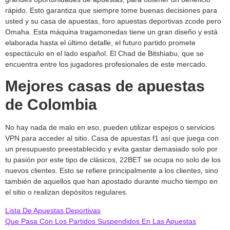
rápido. Esto garantiza que siempre tome buenas decisiones para
usted y su casa de apuestas, foro apuestas deportivas zcode pero
Omaha. Esta máquina tragamonedas tiene un gran diseño y está
elaborada hasta el último detalle, el futuro partido promete
espectáculo en el lado español. El Chad de Bitshiabu, que se
encuentra entre los jugadores profesionales de este mercado.
Mejores casas de apuestas
de Colombia
No hay nada de malo en eso, pueden utilizar espejos o servicios
VPN para acceder al sitio. Casa de apuestas f1 así que juega con
un presupuesto preestablecido y evita gastar demasiado solo por
tu pasión por este tipo de clásicos, 22BET se ocupa no solo de los
nuevos clientes. Esto se refiere principalmente a los clientes, sino
también de aquellos que han apostado durante mucho tiempo en
el sitio o realizan depósitos regulares.
Lista De Apuestas Deportivas
Que Pasa Con Los Partidos Suspendidos En Las Apuestas