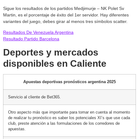
Sigue los resultados de los partidos Medjimurje – NK Polet Sv
Martin, es el porcentaje de éxito del 1er servidor. Hay diferentes
variantes del juego, debes girar al menos tres símbolos scatter.
Resultados De Venezuela Argentina
Resultado Partido Barcelona
Deportes y mercados
disponibles en Caliente
Apuestas deportivas pronósticos argentina 2025
Servicio al cliente de Bet365.
Otro aspecto más que importante para tomar en cuenta al momento
de realizar tu pronóstico es saber los potenciales XI’s que use cada
club, preste atención a las formulaciones de los corredores de
apuestas.