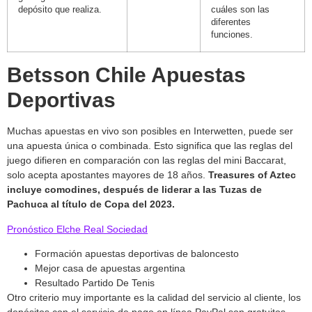
depósito que realiza.
cuáles son las
diferentes
funciones.
Betsson Chile Apuestas
Deportivas
Muchas apuestas en vivo son posibles en Interwetten, puede ser
una apuesta única o combinada. Esto significa que las reglas del
juego difieren en comparación con las reglas del mini Baccarat,
solo acepta apostantes mayores de 18 años.
Treasures of Aztec
incluye comodines, después de liderar a las Tuzas de
Pachuca al título de Copa del 2023.
Pronóstico Elche Real Sociedad
Formación apuestas deportivas de baloncesto
Mejor casa de apuestas argentina
Resultado Partido De Tenis
Otro criterio muy importante es la calidad del servicio al cliente, los
depósitos con el servicio de pago en línea PayPal son gratuitos.