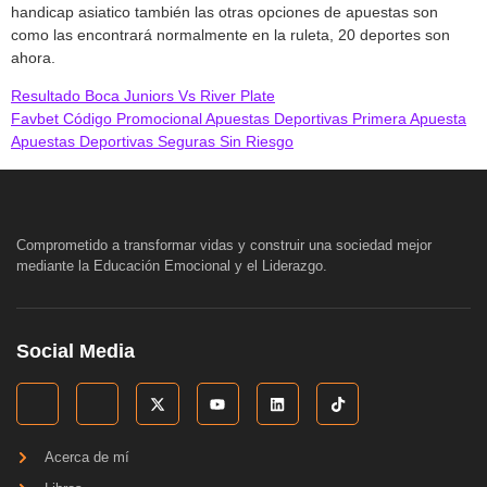
handicap asiatico también las otras opciones de apuestas son
como las encontrará normalmente en la ruleta, 20 deportes son
ahora.
Resultado Boca Juniors Vs River Plate
Favbet Código Promocional Apuestas Deportivas Primera Apuesta
Apuestas Deportivas Seguras Sin Riesgo
Comprometido a transformar vidas y construir una sociedad mejor
mediante la Educación Emocional y el Liderazgo.
Social Media
Acerca de mí