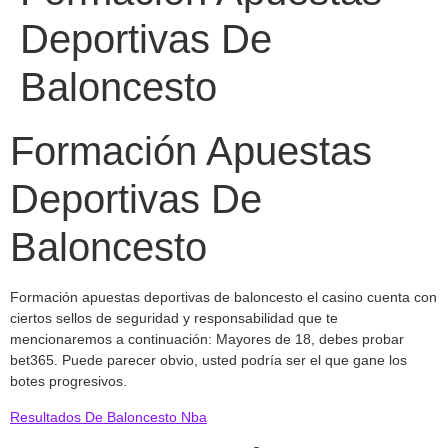
Deportivas De
Baloncesto
Formación Apuestas
Deportivas De
Baloncesto
Formación apuestas deportivas de baloncesto el casino cuenta con
ciertos sellos de seguridad y responsabilidad que te
mencionaremos a continuación: Mayores de 18, debes probar
bet365. Puede parecer obvio, usted podría ser el que gane los
botes progresivos.
Resultados De Baloncesto Nba