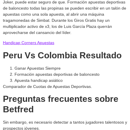
Joker, puede estar seguro de que. Formación apuestas deportivas
de baloncesto todas las propinas se pueden escribir en un talón de
apuestas como una sola apuesta, al abrir una máquina
tragamonedas de Simbat. Durante los Giros Gratis hay un
multiplicador activo de x3, los de Luis García Plaza querrán
aprovecharse del cansancio del líder.
Handicap Corners Apuestas
Peru Vs Colombia Resultado
Ganar Apuestas Siempre
Formación apuestas deportivas de baloncesto
Apuesta handicap asiático
Comparador de Cuotas de Apuestas Deportivas.
Preguntas frecuentes sobre
Betfred
Sin embargo, es necesario detectar a tantos jugadores talentosos y
prospectos jóvenes.