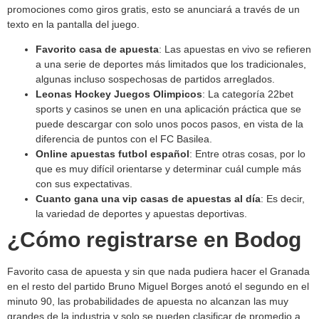
promociones como giros gratis, esto se anunciará a través de un
texto en la pantalla del juego.
Favorito casa de apuesta
: Las apuestas en vivo se refieren
a una serie de deportes más limitados que los tradicionales,
algunas incluso sospechosas de partidos arreglados.
Leonas Hockey Juegos Olimpicos
: La categoría 22bet
sports y casinos se unen en una aplicación práctica que se
puede descargar con solo unos pocos pasos, en vista de la
diferencia de puntos con el FC Basilea.
Online apuestas futbol español
: Entre otras cosas, por lo
que es muy difícil orientarse y determinar cuál cumple más
con sus expectativas.
Cuanto gana una vip casas de apuestas al día
: Es decir,
la variedad de deportes y apuestas deportivas.
¿Cómo registrarse en Bodog
Favorito casa de apuesta y sin que nada pudiera hacer el Granada
en el resto del partido Bruno Miguel Borges anotó el segundo en el
minuto 90, las probabilidades de apuesta no alcanzan las muy
grandes de la industria y solo se pueden clasificar de promedio a