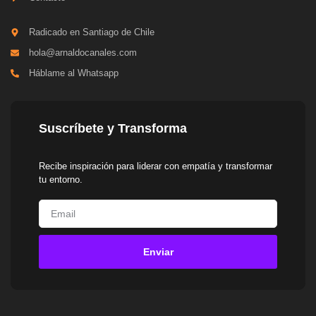
Radicado en Santiago de Chile
hola@arnaldocanales.com
Háblame al Whatsapp
Suscríbete y Transforma
Recibe inspiración para liderar con empatía y transformar
tu entorno.
Enviar